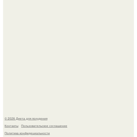
Синдром красной кожи: британец превратил себя в
инвалида из-за бесконтрольного использования мази.
Виктория галустян, бывшая жена юмориста Михаила
галустяна, рассказала о неожиданных последствиях
развода.
© 2026 Диета для похудения
Контакты
Пользовательское соглашение
Политика конфидециальности