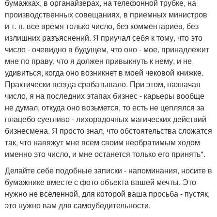
бумажках, в органайзерах, на телефонной трубке, на
производственных совещаниях, в приемных министров
и т. п. все время только число, без комментариев, без
излишних разъяснений. Я приучал себя к тому, что это
число - очевидно в будущем, что оно - мое, принадлежит
мне по праву, что я должен привыкнуть к нему, и не
удивиться, когда оно возникнет в моей чековой книжке.
Практически всегда срабатывало. При этом, назначая
число, я на последних этапах бизнес - карьеры вообще
не думал, откуда оно возьмется, то есть не цеплялся за
плацебо суетливо - лихорадочных магических действий
бизнесмена. Я просто знал, что обстоятельства сложатся
так, что навяжут мне всем своим необратимым ходом
именно это число, и мне останется только его принять".
Делайте себе подобные записки - напоминания, носите в
бумажнике вместе с фото объекта вашей мечты. Это
нужно не вселенной, для которой ваша просьба - пустяк,
это нужно вам для самоубедительности.