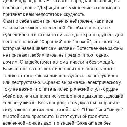
Деньги идут к деньгам", - гласит народная пословица. И
наоборот, ваше "Дефицитное" мышление закономерно
притянет к вам недостаток и скудность.
Сам по себе закон притяжения нейтрален, как и все
остальные законы вселенной. Он объективен, а не
субъективен и в каком-то смысле даже равнодушен. Для
него нет понятий "Хороший" или "плохой", это - ярлыки,
которые навешивает сам человек. Естественные законы
не признают любимчиков, не предпочитают одних
другим. Они действуют автоматически и без эмоций.
Влияют они на вас негативно или позитивно, зависит
только от того, как вы ими пользуетесь - конструктивно
или деструктивно. Образно выражаясь, электрическому
току не важно, что питать: электрический стул - орудие
убийства, или аппарат искусственного дыхания, дающий
человеку жизнь. Весь вопрос, в том, куда вы направите
силу закона притяжения, какой знак - "Плюс" или "минус"
вы этой силе присвоите. В этот суть нейтралитета
вселенной - она выдаст по вашей "Заявке" все без