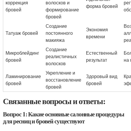
коррекция
волосков и
ре
форма бровей
бровей
формирование
об
бровей
Создание
Во
Экономия
Татуаж бровей
постоянного
ал
времени
макияжа
ре
Создание
Микроблейдинг
Естественный
Бо
реалистичных
бровей
результат
на
волосков
Укрепление и
Ламинирование
Здоровый вид
Кр
восстановление
бровей
бровей
эф
бровей
Связанные вопросы и ответы:
Вопрос 1: Какие основные салонные процедуры
для ресниц и бровей существуют