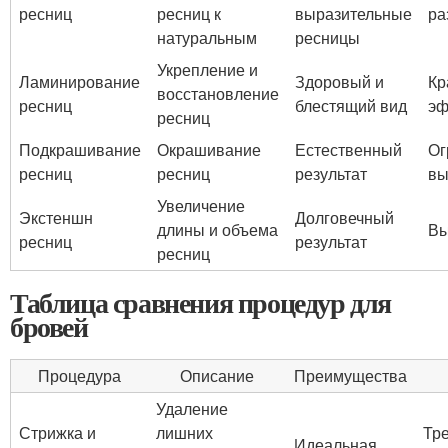
ресниц
ресниц к
выразительные
ра
натуральным
ресницы
Укрепление и
Ламинирование
Здоровый и
Кр
восстановление
ресниц
блестящий вид
эф
ресниц
Подкрашивание
Окрашивание
Естественный
Ог
ресниц
ресниц
результат
вы
Увеличение
Экстеншн
Долговечный
длины и объема
Вы
ресниц
результат
ресниц
Таблица сравнения процедур для
бровей
Процедура
Описание
Преимущества
Удаление
Стрижка и
лишних
Тр
Идеальная