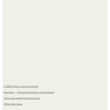
Это Моника - ей 26.
Виктория галустян, бывшая жена юмориста Михаила
галустяна, рассказала о неожиданных последствиях
развода.
© 2026 Диета для похудения
Контакты
Пользовательское соглашение
Политика конфидециальности
Обратная связь