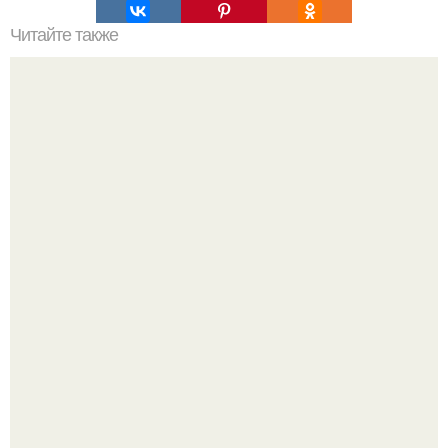
Читайте также
Лучшие цитаты Фаины раневской.
Метабуст нужен не "Идеальным", а живым людям.