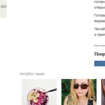
готов
⇦
откры
Готов
марме
Читай
о при
Категори
Понр
Читайте также