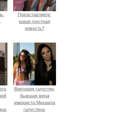
ь.
Представляете,
в
какая грустная
новость?
его
Виктория галустян,
оей
бывшая жена
й
юмориста Михаила
ина
галустяна,
рассказала о
его
неожиданных