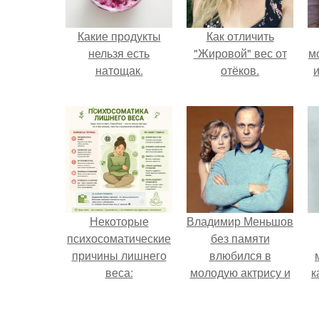
Какие продукты
Как отличить
нельзя есть
"Жировой" вес от
м
натощак.
отёков.
и
Некоторые
Владимир Меньшов
психосоматические
без памяти
причины лишнего
влюбился в
веса:
молодую актрису и
к
даже решил уйти от
алентовой ради