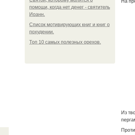
На пр
помощи, когда нет денег - святитель
Иоанн.
Список мотивирующих книг и книг о
похудении.
Топ 10 самых полезных орехов.
Из тв
перга
Проти