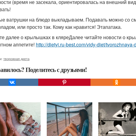
ности (время не засекала, ориентировалась на внешний вид
вать!
ые ватрушки на блюдо выкладываем. Подавать можно со см
ладом, или просто так. Кому как нравится! Этапатака.
те далее о крылышках в кляреДалее читайте новости о кр
ятном аппетите!
http://dietyi.ru-best.com/vidy-diet/tvorozhnaya-
и:
творожная диета
авилось? Поделитесь с друзьями!