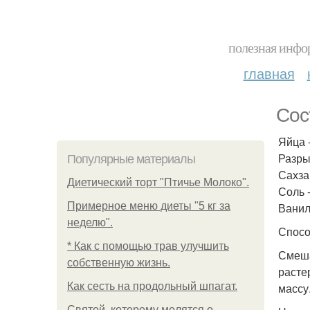
полезная инфор
главная
Сос
Яйца -
Разры
Популярные материалы
Сахзам
Диетический торт "Птичье Молоко".
Соль -
Примерное меню диеты "5 кг за
Ванили
неделю".
Спосо
* Как с помощью трав улучшить
Смеша
собственную жизнь.
расте
Как сесть на продольный шпагат.
массу
Святой, которому молятся о