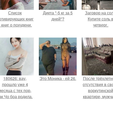
Список
Диета "-5 кг за 5
Заговор на сол
отивирующих книг
дней"?
Купите соль 
 книг о похудени.
четверг.
180626: вау,
Это Моника - ей 26.
После трёхлетн
прошло уже 4
отсутствия в св
месяца с тех пор,
воркутинско
ак Чо боа родила.
квартире, мужч
вернулся и
обнаружил, что 