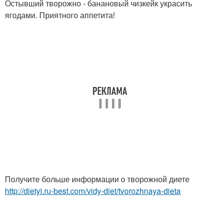
Остывший творожно - банановый чизкейк украсить
ягодами. Приятного аппетита!
Получите больше информации о творожной диете
http://dietyi.ru-best.com/vidy-diet/tvorozhnaya-dieta