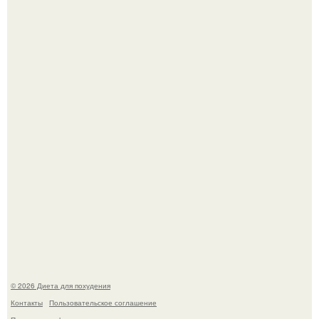
После трёхлетнего отсутствия в своей воркутинской
квартире, мужчина вернулся и обнаружил, что его
жилище стало пристанищем для стаи голубей.
Синдром красной кожи: британец превратил себя в
инвалида из-за бесконтрольного использования мази.
© 2026 Диета для похудения
Контакты
Пользовательское соглашение