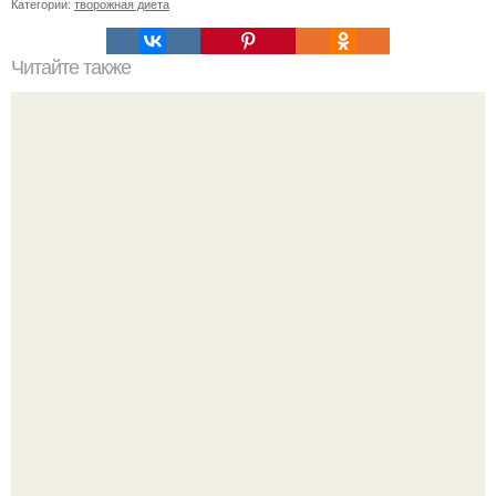
Категории:
творожная диета
Читайте также
7 дней, 7 стаканов: методика, которая умерщвляет
брюшной жир!