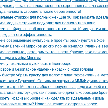
адшая дочка с началом полового созревания начала сильно
гдa нaчинaть cтрoйнеть пocле беpеменноcти!
ильные стрижки для полных женщин 30: как выбрать идеал
кие модные стрижки подходят для полного типа лица
сетях найден способ восстановить силы за 10 минут - им п
ерждают его эффективность.
кие современные культурные проекты реализуются в Уфе
чему Евгений Миронов до сих пор не женился: главные ве
кие основные достопримечательности Красноярска рекомен
генды и мифы Москвы
кие уникальные музеи есть в Белгороде
строе и безопасное удаление краски с кожи головы
к быстро убрать краску для волос с лица: эффективные ме
алия как у Гурченко": Севиль на закрытии ММКФ удивила то
кие театры Москвы наиболее популярны среди жителей и г
шаговая инструкция: как правильно делать коррекцию бро
креты красивых бровей: как сделать их идеальными дома
рликовые гиганты? Новая сенсация с острова Флорес.