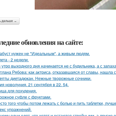
ь дальше →
ледние обновления на сайте:
абуст нужен не "Идеальным", а живым людям.
лета - 2 недели.
 утро выходного дня начинается не с будильника, а с запах
тлана Рябова: как актриса, отказавшаяся от славы, нашла 
епты диетадюкан. Нежные творожные сочники.
ия новолуния. 21 сентября в 22. 54.
ица для похудения.
рожное суфле с фруктами.
сто того чтобы потом лежать с болью и пить таблетки, лучш
екс упражнений.
чему одни едят, что хотят и остаются стройными, а другие 