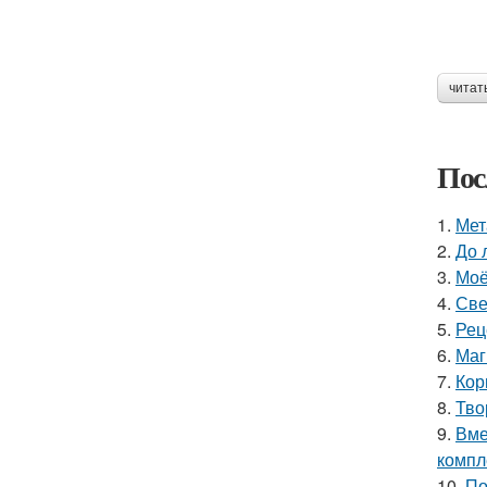
читат
Пос
1.
Мет
2.
До 
3.
Моё
4.
Све
5.
Рец
6.
Маг
7.
Кор
8.
Тво
9.
Вме
компл
10.
По