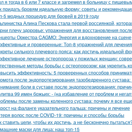
л я тогда в 6 или 7 классе и загремел в больницу с пищевы
к придать бровям идеальную форму: советы и рекомендаци
п-5 модных процедур для бровей в 2019 году
ьпинистка Алина Пескова стала первой россиянкой, котора
рни плечу здоровье: упражнения для восстановления посл
нцерты Оркестра CAGMO: Энергия и вдохновение на сцене
фективные и проверенные: Топ-8 упражнений для лечения
креты сильного плечевого пояса: как достичь идеальной ф
фективное лечение остеопороза у пожилых женщин: совр
тественные методы борьбы с остеопорозом: как укрепить ко
высить эффективность: 5 проверенных способов принимать
омота после эндопротезирования тазобедренного сустава:
нимание боли в суставе после эндопротезирования: причи
литва 99 имен божьих: - (на избавление от проблем и нега
облемы после замены коленного сустава: почему я все ещ
рост на фаланге указательного пальца: причины и лечение
теря волос после COVID-19: причины и способы борьбы
к ставить цели, чтобы их достичь, а не бесконечно пытаться
машние маски для лица: наш топ-15