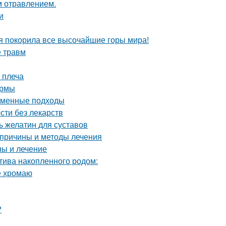
м отравлением.
и
я покорила все высочайшие горы мира!
е травм
 плеча
ормы
еменные подходы
сти без лекарств
 желатин для суставов
 причины и методы лечения
ны и лечение
птива накопленного родом:
е хромаю
?