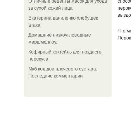
спосо
Отличные рецепты масок для ухода
перок
за сухой кожей лица
выздо
Екатерина даниленко хлебушек
атака.
Что м
Домашние низкоуглеводные
Перок
маршмеллоу.
Кефирный коктейль для позднего
перекуса.
Мкб код доа плечевого сустава.
Последние комментарии