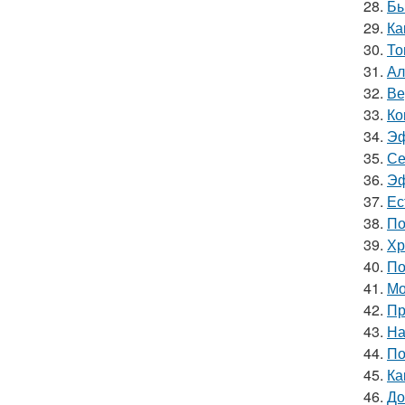
28.
Бы
29.
Ка
30.
То
31.
Ал
32.
Ве
33.
Ко
34.
Эф
35.
Се
36.
Эф
37.
Ес
38.
По
39.
Хр
40.
По
41.
Мо
42.
Пр
43.
На
44.
По
45.
Ка
46.
До