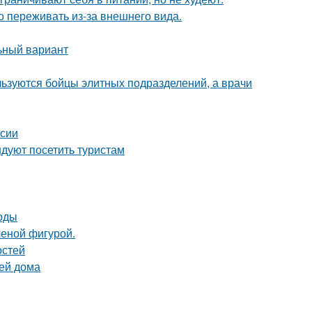
 переживать из-за внешнего вида.
ьный вариант
ользуются бойцы элитных подразделений, а врачи
рсии
дуют посетить туристам
тоды
ченой фигурой.
остей
вей дома