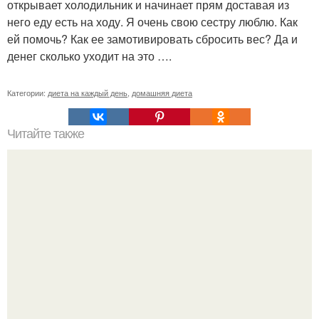
открывает холодильник и начинает прям доставая из
него еду есть на ходу. Я очень свою сестру люблю. Как
ей помочь? Как ее замотивировать сбросить вес? Да и
денег сколько уходит на это ….
Категории:
диета на каждый день
,
домашняя диета
Читайте также
Как отрастить брови в домашних условиях быстро и
просто. Можно ли отрастить брови и за какое время?