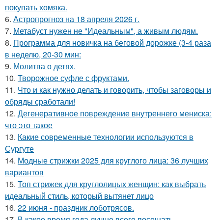
покупать хомяка.
6.
Астропрогноз на 18 апреля 2026 г.
7.
Метабуст нужен не "Идеальным", а живым людям.
8.
Программа для новичка на беговой дорожке (3-4 раза
в неделю, 20-30 мин:
9.
Молитва о детях.
10.
Творожное суфле с фруктами.
11.
Что и как нужно делать и говорить, чтобы заговоры и
обряды сработали!
12.
Дегенеративное повреждение внутреннего мениска:
что это такое
13.
Какие современные технологии используются в
Сургуте
14.
Модные стрижки 2025 для круглого лица: 36 лучших
вариантов
15.
Топ стрижек для круглолицых женщин: как выбрать
идеальный стиль, который вытянет лицо
16.
22 июня - праздник лоботрясов.
17.
В какое время года лучше всего посещать