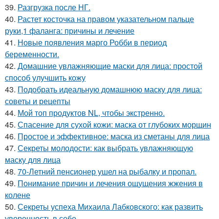
39.
Разгрузка после НГ.
40.
Растет косточка на правом указательном пальце
руки,1 фаланга: причины и лечение
41.
Новые появления марго Робби в период
беременности.
42.
Домашние увлажняющие маски для лица: простой
способ улучшить кожу
43.
Подобрать идеальную домашнюю маску для лица:
советы и рецепты
44.
Мой топ продуктов NL, чтобы экстренно.
45.
Спасение для сухой кожи: маска от глубоких морщин
46.
Простое и эффективное: маска из сметаны для лица
47.
Секреты молодости: как выбрать увлажняющую
маску для лица
48.
70-Летний пенсионер ушел на рыбалку и пропал.
49.
Понимание причин и лечения ощущения жжения в
колене
50.
Секреты успеха Михаила Лабковского: как развить
уверенность в себе