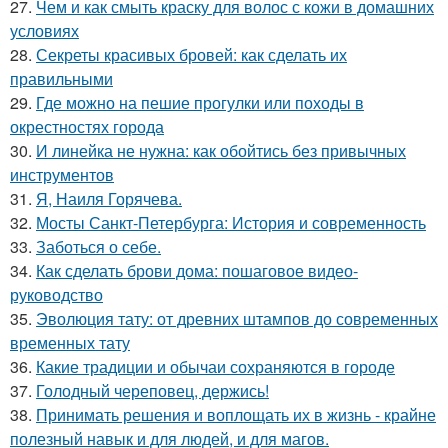
27.
Чем и как смыть краску для волос с кожи в домашних
условиях
28.
Секреты красивых бровей: как сделать их
правильными
29.
Где можно на пешие прогулки или походы в
окрестностях города
30.
И линейка не нужна: как обойтись без привычных
инструментов
31.
Я, Наиля Горячева.
32.
Мосты Санкт-Петербурга: История и современность
33.
Заботься о себе.
34.
Как сделать брови дома: пошаговое видео-
руководство
35.
Эволюция тату: от древних штампов до современных
временных тату
36.
Какие традиции и обычаи сохраняются в городе
37.
Голодный череповец, держись!
38.
Принимать решения и воплощать их в жизнь - крайне
полезный навык и для людей, и для магов.