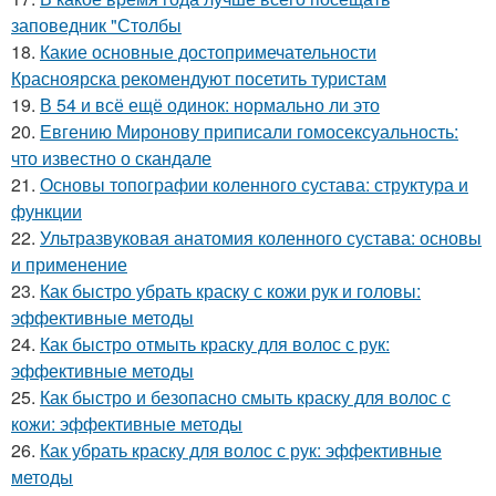
заповедник "Столбы
18.
Какие основные достопримечательности
Красноярска рекомендуют посетить туристам
19.
В 54 и всё ещё одинок: нормально ли это
20.
Евгению Миронову приписали гомосексуальность:
что известно о скандале
21.
Основы топографии коленного сустава: структура и
функции
22.
Ультразвуковая анатомия коленного сустава: основы
и применение
23.
Как быстро убрать краску с кожи рук и головы:
эффективные методы
24.
Как быстро отмыть краску для волос с рук:
эффективные методы
25.
Как быстро и безопасно смыть краску для волос с
кожи: эффективные методы
26.
Как убрать краску для волос с рук: эффективные
методы