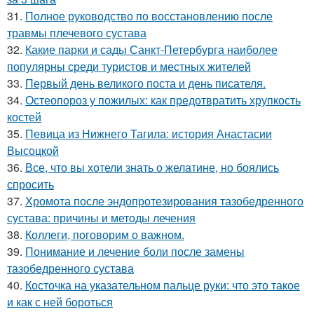
31.
Полное руководство по восстановлению после
травмы плечевого сустава
32.
Какие парки и сады Санкт-Петербурга наиболее
популярны среди туристов и местных жителей
33.
Первый день великого поста и день писателя.
34.
Остеопороз у пожилых: как предотвратить хрупкость
костей
35.
Певица из Нижнего Тагила: история Анастасии
Высоцкой
36.
Все, что вы хотели знать о желатине, но боялись
спросить
37.
Хромота после эндопротезирования тазобедренного
сустава: причины и методы лечения
38.
Коллеги, поговорим о важном.
39.
Понимание и лечение боли после замены
тазобедренного сустава
40.
Косточка на указательном пальце руки: что это такое
и как с ней бороться