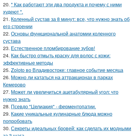
20.
* Как работают эти два продукта и почему с ними
худеют *.
21.
Коленный сустав за 8 минут: все, что нужно знать об
его строении
22.
Основы функциональной анатомии коленного
сустава
23.
Естественное пломбирование зубов!
24.
Как быстро отмыть краску для волос с кожи:
эффективные методы
25.
Zoloto во Владивостоке: главное событие месяца
26.
Можно ли кататься на аттракционах в парках
Кемерово
27.
Может ли увеличиться ацетабулярный угол: что
нужно знать
28.
Псевдо "Целиакия" - ферментопатии.
29.
Какие уникальные кулинарные блюда можно
попробовать
30.
Секреты идеальных бровей: как сделать их модными
за 3 шага