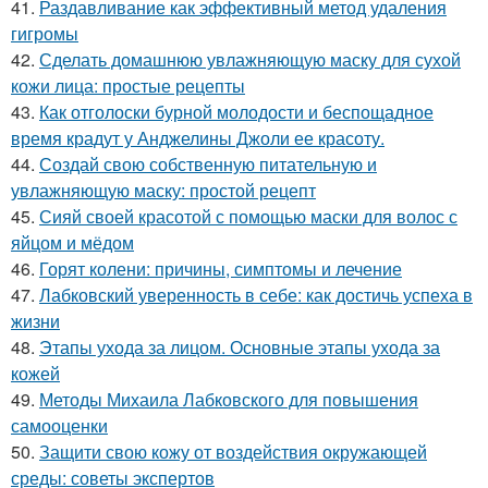
41.
Раздавливание как эффективный метод удаления
гигромы
42.
Сделать домашнюю увлажняющую маску для сухой
кожи лица: простые рецепты
43.
Как отголоски бурной молодости и беспощадное
время крадут у Анджелины Джоли ее красоту.
44.
Создай свою собственную питательную и
увлажняющую маску: простой рецепт
45.
Сияй своей красотой с помощью маски для волос с
яйцом и мёдом
46.
Горят колени: причины, симптомы и лечение
47.
Лабковский уверенность в себе: как достичь успеха в
жизни
48.
Этапы ухода за лицом. Основные этапы ухода за
кожей
49.
Методы Михаила Лабковского для повышения
самооценки
50.
Защити свою кожу от воздействия окружающей
среды: советы экспертов