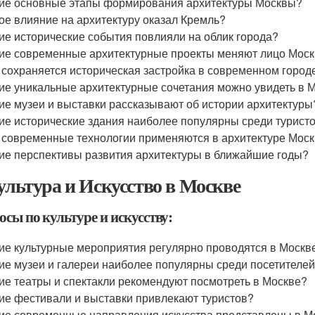
ие основные этапы формирования архитектуры Москвы?
ое влияние на архитектуру оказал Кремль?
ие исторические события повлияли на облик города?
ие современные архитектурные проекты меняют лицо Мос
 сохраняется историческая застройка в современном город
ие уникальные архитектурные сочетания можно увидеть в 
ие музеи и выставки рассказывают об истории архитектуры
ие исторические здания наиболее популярны среди турист
 современные технологии применяются в архитектуре Мос
ие перспективы развития архитектуры в ближайшие годы?
Культура и Искусство в Москве
сы по культуре и искусству:
ие культурные мероприятия регулярно проводятся в Москв
ие музеи и галереи наиболее популярны среди посетителе
ие театры и спектакли рекомендуют посмотреть в Москве?
ие фестивали и выставки привлекают туристов?
ие современные направления искусства представлены в М