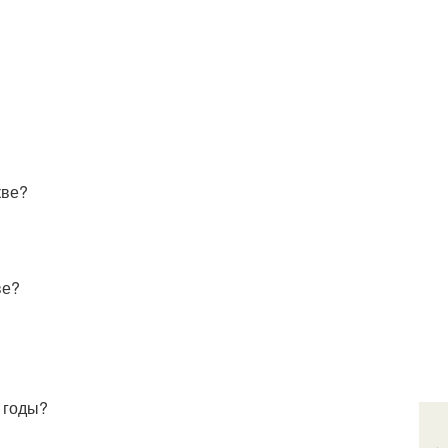
кве?
ве?
 годы?