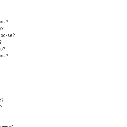
квы?
е?
Москве?
?
ов?
квы?
е?
й?
оскве?