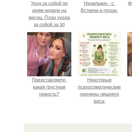
Уход за собой по
Неделькин - с.
Ф
дням недели на
Встречи и груши.
месяц. План ухода
за собой за 30
минут на неделю?
Представляете,
Некоторые
какая грустная
психосоматические
новость?
причины лишнего
веса: