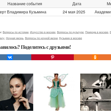
Название события
Дата
Ме
ерт Владимира Кузьмина
24 мая 2025
Академи
и:
Вопросы по истории
,
Искусство в москве
,
Вопросы по культуре
,
Природа в москве
,
ингу
,
Ночная жизнь
,
Вопросы по ночной жизни
,
Кузьмин в москве
авилось? Поделитесь с друзьями!