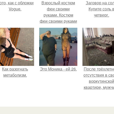
ото, как с обложки
Взрослый костюм
Заговор на сол
Vogue.
феи своими
Купите соль 
руками. Костюм
четверг.
феи своими руками
за несколько часов
Как разогнать
Это Моника - ей 26.
После трёхлетн
метаболизм.
отсутствия в св
воркутинско
квартире, мужч
вернулся и
обнаружил, что 
жилище стал
пристанищем д