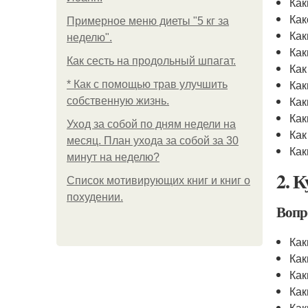
Как
Как
Примерное меню диеты "5 кг за
Как
неделю".
Как
Как сесть на продольный шпагат.
Как
Как
* Как с помощью трав улучшить
Как
собственную жизнь.
Как
Уход за собой по дням недели на
Как
месяц. План ухода за собой за 30
Как
минут на неделю?
2. 
Список мотивирующих книг и книг о
похудении.
Вопро
Как
Как
Как
Как
Как