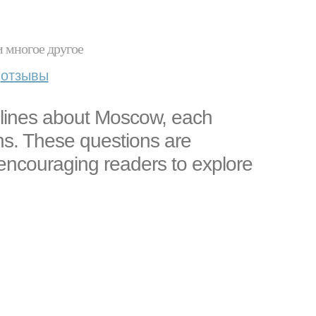
и многое другое
отзывы
adlines about Moscow, each
ons. These questions are
encouraging readers to explore