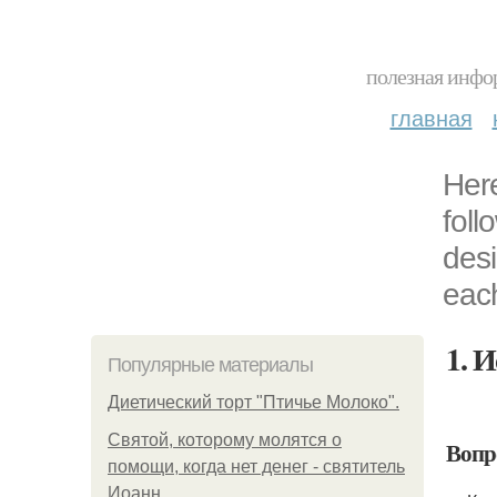
полезная инфор
главная
Here
foll
desi
each
1. 
Популярные материалы
Диетический торт "Птичье Молоко".
Святой, которому молятся о
Вопр
помощи, когда нет денег - святитель
Иоанн.