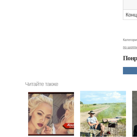
Конц
Категори
по шопп
Понр
Читайте также