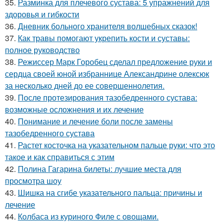
35.
Разминка для плечевого сустава: 5 упражнений для
здоровья и гибкости
36.
Дневник больного хранителя волшебных сказок!
37.
Как травы помогают укрепить кости и суставы:
полное руководство
38.
Режиссер Марк Горобец сделал предложение руки и
сердца своей юной избраннице Александрине олексюк
за несколько дней до ее совершеннолетия.
39.
После протезирования тазобедренного сустава:
возможные осложнения и их лечение
40.
Понимание и лечение боли после замены
тазобедренного сустава
41.
Растет косточка на указательном пальце руки: что это
такое и как справиться с этим
42.
Полина Гагарина билеты: лучшие места для
просмотра шоу
43.
Шишка на сгибе указательного пальца: причины и
лечение
44.
Колбаса из куриного Филе с овощами.