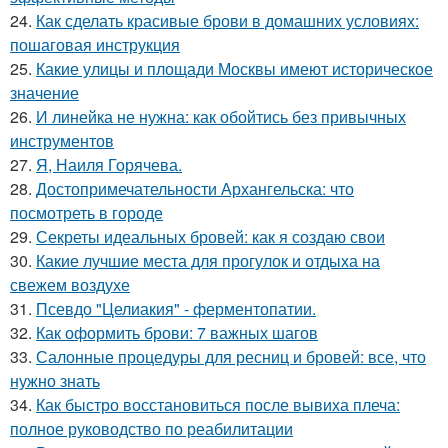
24.
Как сделать красивые брови в домашних условиях:
пошаговая инструкция
25.
Какие улицы и площади Москвы имеют историческое
значение
26.
И линейка не нужна: как обойтись без привычных
инструментов
27.
Я, Наиля Горячева.
28.
Достопримечательности Архангельска: что
посмотреть в городе
29.
Секреты идеальных бровей: как я создаю свои
30.
Какие лучшие места для прогулок и отдыха на
свежем воздухе
31.
Псевдо "Целиакия" - ферментопатии.
32.
Как оформить брови: 7 важных шагов
33.
Салонные процедуры для ресниц и бровей: все, что
нужно знать
34.
Как быстро восстановиться после вывиха плеча:
полное руководство по реабилитации