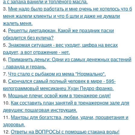
а с запаха ванили и топлёного масла.
3.
Мне надо было работать и мне очень не хотелось что б
меня жалели клиенты и что б шли и даже не думали
жалеть меня.
4.
Рецепты диетадюкан. Какой же праздник пасхи
обходится без кулича?
5.
Знакомая ситуация - вес уходит, цифра на весах
радует, а вот отражение - нет.
6.
Приманить деньги: Одни из самых денежных растений
- лаванда и герань.
7.
Что стало с рыбаком из мема "Нормально".
8.
Скончался самый полный человек в мире - 595-
килограммовый мексиканец Хуан Педро франко.
9.
Мощные плечи: освой жим в тренажере сидя!
10.
Как составить план занятий в тренажерном зале для
девушек: пошаговая инструкция.
11.
Мантры для богатства, любви, удачи, процветания и
здоровья.
12.
Ответы на ВОПРОСЫ с помощью стакана воды!