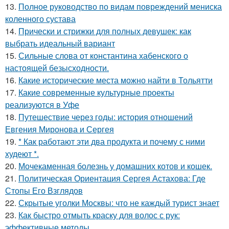
13.
Полное руководство по видам повреждений мениска
коленного сустава
14.
Прически и стрижки для полных девушек: как
выбрать идеальный вариант
15.
Сильные слова от константина хабенского о
настоящей безысходности.
16.
Какие исторические места можно найти в Тольятти
17.
Какие современные культурные проекты
реализуются в Уфе
18.
Путешествие через годы: история отношений
Евгения Миронова и Сергея
19.
* Как работают эти два продукта и почему с ними
худеют *.
20.
Мочекаменная болезнь у домашних котов и кошек.
21.
Политическая Ориентация Сергея Астахова: Где
Стопы Его Взглядов
22.
Скрытые уголки Москвы: что не каждый турист знает
23.
Как быстро отмыть краску для волос с рук:
эффективные методы