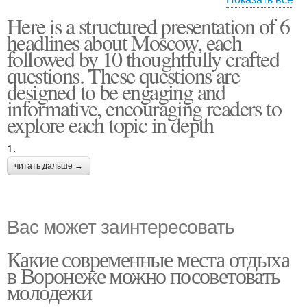
Here is a structured presentation of 6
Вопросы по шоппингу
Ночная жизнь
headlines about Moscow, each
followed by 10 thoughtfully crafted
questions. These questions are
designed to be engaging and
informative, encouraging readers to
explore each topic in depth
1.
читать дальше →
Вас может заинтересовать
Какие современные места отдыха
в Воронеже можно посоветовать
молодежи