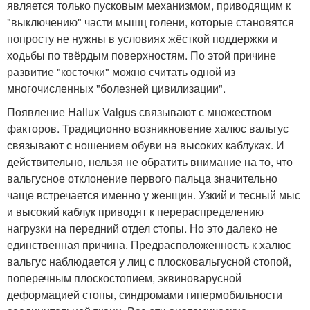
является только пусковым механизмом, приводящим к
"выключению" части мышц голени, которые становятся
попросту не нужны в условиях жёсткой поддержки и
ходьбы по твёрдым поверхностям. По этой причине
развитие "косточки" можно считать одной из
многочисленных "болезней цивилизации".
Появление Hallux Valgus связывают с множеством
факторов. Традиционно возникновение халюс вальгус
связывают с ношением обуви на высоких каблуках. И
действительно, нельзя не обратить внимание на то, что
вальгусное отклонение первого пальца значительно
чаще встречается именно у женщин. Узкий и тесный мыс
и высокий каблук приводят к перераспределению
нагрузки на передний отдел стопы. Но это далеко не
единственная причина. Предрасположенность к халюс
вальгус наблюдается у лиц с плосковальгусной стопой,
поперечным плоскостопием, эквиноварусной
деформацией стопы, синдромами гипермобильности