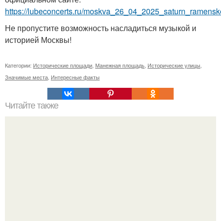
https://lubeconcerts.ru/moskva_26_04_2025_saturn_ramensk
Не пропустите возможность насладиться музыкой и
историей Москвы!
Категории:
Исторические площади
,
Манежная площадь
,
Исторические улицы
,
Значимые места
,
Интересные факты
Читайте также
Взрослый костюм феи своими руками. Костюм феи
своими руками за несколько часов