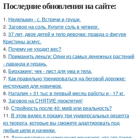
Последние обновления на сайте:
1.
Неделькин - с. Встречи и груши.
2.
Заговор на соль. Купите соль в четверг.
3.
37 лет, двое детей и тело девочки: правда о фигуре
Кристины асмус.
4.
Почему не уходит вес?
5.
Приманить деньги: Одни из самых денежных растений
- лаванда и герань.
6.
Биохакинг: чек - лист для ума и тела.
7.
Как правильно тренироваться на беговой дорожке:
инструкция для новичков.
8.
Наталия + 31 тыс в первый месяц работы и - 17 кг.
9.
Заговор на СНЯТИЕ проклятия!
10.
Стройность после 40: миф или реальность?
11.
В этом видео я покажу три универсальных рецепта
из творога, которые вы сможете адаптировать под
любые цели и начинки.
12.
Дегенеративные изменения менисков: что это такое