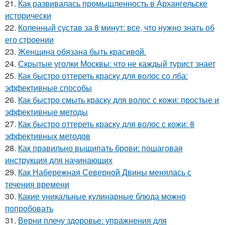
21.
Как развивалась промышленность в Архангельске
исторически
22.
Коленный сустав за 8 минут: все, что нужно знать об
его строении
23.
Женщина обязана быть красивой.
24.
Скрытые уголки Москвы: что не каждый турист знает
25.
Как быстро оттереть краску для волос со лба:
эффективные способы
26.
Как быстро смыть краску для волос с кожи: простые и
эффективные методы
27.
Как быстро оттереть краску для волос с кожи: 8
эффективных методов
28.
Как правильно выщипать брови: пошаговая
инструкция для начинающих
29.
Как Набережная Северной Двины менялась с
течения времени
30.
Какие уникальные кулинарные блюда можно
попробовать
31.
Верни плечу здоровье: упражнения для