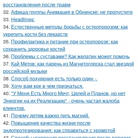
восстановления после травм
32.
Афиша группы Анимация в Обнинске: не пропустите
33.
Headlines:
34.
Естественные методы борьбы с остеопорозом: как
укрепить кости без лекарств
35.
Профилактика и питание при остеопорозе: как
сохранить здоровье костей
36.
Проблемы с суставами? Как желатин может помочь
37.
Кай Метов: как парень из Магнитогорска стал звездой
российской музыки
38.
Способ похудения есть только один -.
39.
Хочу вам кое в чем признаться.
40.
"У Меня Есть Много Мечт, Целей и Планов, но нет
Энергии на их Реализацию" - очень частая жалоба
клиентов.
41.
Почему детям важно пить магний.
42.
Повышение качества жизни после
эндопротезирования: как справиться с хромотой
43.
Способы ускорения восстановления после ревизии