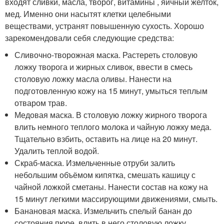
входят сливки, масла, творог, витамины , яичный желток,
мед. Именно они насытят клетки целебными
веществами, устранят повышенную сухость. Хорошо
зарекомендовали себя следующие средства:
Сливочно-творожная маска. Растереть столовую
ложку творога и жирных сливок, ввести в смесь
столовую ложку масла оливы. Нанести на
подготовленную кожу на 15 минут, умыться теплым
отваром трав.
Медовая маска. В столовую ложку жирного творога
влить немного теплого молока и чайную ложку меда.
Тщательно взбить, оставить на лице на 20 минут.
Удалить теплой водой.
Скраб-маска. Измельченные отруби залить
небольшим объёмом кипятка, смешать кашицу с
чайной ложкой сметаны. Нанести состав на кожу на
15 минут легкими массирующими движениями, смыть.
Банановая маска. Измельчить спелый банан до
состояния пюре, влить в него столовую ложку