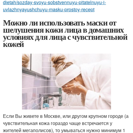
dietah/sozday-svoyu-sobstvennuyu-pitatelnuyu-i-
uvlazhnyayushchuyu-masku-prostoy-recept
Можно ли использовать маски от
шелушения кожи лица в домашних
условиях для лица с чувствительной
кожей
Если Вы живете в Москве, или другом крупном городе (а
чувствительная кожа гораздо чаще встречается у
жителей мегаполисов), то умываться нужно минимум 1