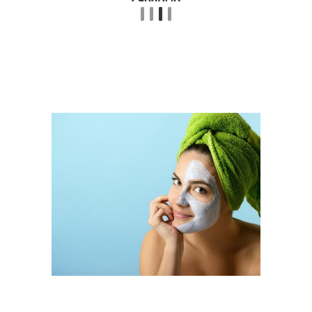
Лица на лицо
Лица на ночь
Лица для нормальной
Маски для домашних
кожи
условий
Лица на
Лица на сухую кожу
чувствительную кожу
Тела в домашних
Домашние средства
условиях