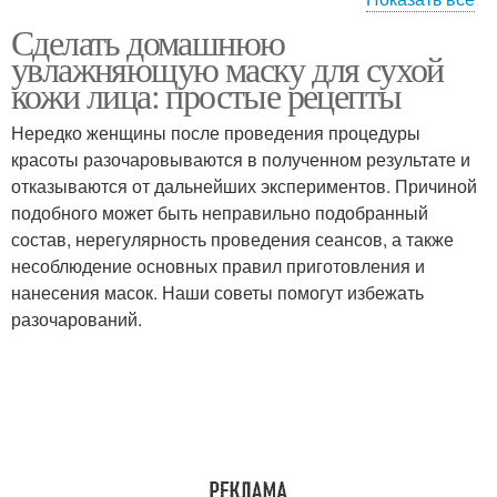
Сделать домашнюю
Маска для сухого лица
Лица на любой
увлажняющую маску для сухой
кожи лица: простые рецепты
Нередко женщины после проведения процедуры
Лица на загрязненной
красоты разочаровываются в полученном результате и
Маска на лице
коже
отказываются от дальнейших экспериментов. Причиной
подобного может быть неправильно подобранный
состав, нерегулярность проведения сеансов, а также
несоблюдение основных правил приготовления и
Лица на мокрых или
Условия для лица
нанесения масок. Наши советы помогут избежать
разочарований.
Лица на сухой коже
Лица на жирной коже