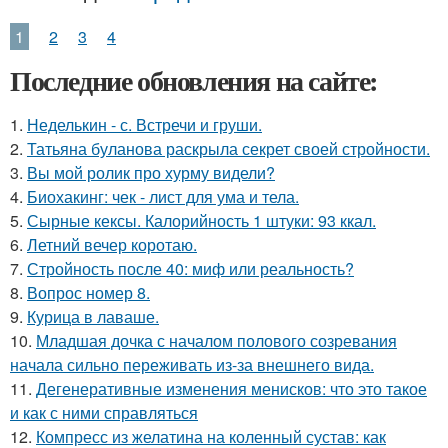
1
2
3
4
Последние обновления на сайте:
1.
Неделькин - с. Встречи и груши.
2.
Татьяна буланова раскрыла секрет своей стройности.
3.
Вы мой ролик про хурму видели?
4.
Биохакинг: чек - лист для ума и тела.
5.
Сырные кексы. Калорийность 1 штуки: 93 ккал.
6.
Летний вечер коротаю.
7.
Стройность после 40: миф или реальность?
8.
Вопрос номер 8.
9.
Курица в лаваше.
10.
Младшая дочка с началом полового созревания
начала сильно переживать из-за внешнего вида.
11.
Дегенеративные изменения менисков: что это такое
и как с ними справляться
12.
Компресс из желатина на коленный сустав: как