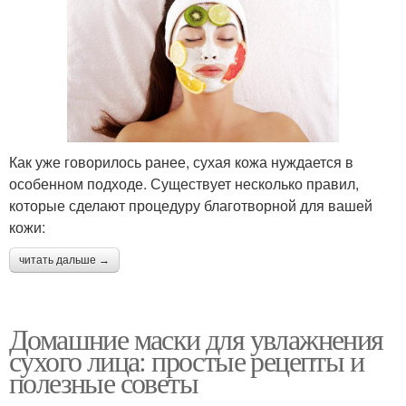
условиях
Кожи в домашних
Маски для лица
условиях
Как уже говорилось ранее, сухая кожа нуждается в
особенном подходе. Существует несколько правил,
Кожи на лице
Лица в зависимости
которые сделают процедуру благотворной для вашей
кожи:
читать дальше →
Уход за лицом
Домашние пилинги
Домашние маски для увлажнения
сухого лица: простые рецепты и
полезные советы