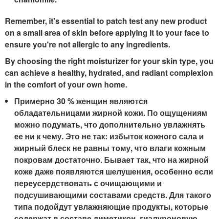
Remember, it's essential to patch test any new product
on a small area of skin before applying it to your face to
ensure you're not allergic to any ingredients.
By choosing the right moisturizer for your skin type, you
can achieve a healthy, hydrated, and radiant complexion
in the comfort of your own home.
Примерно 30 % женщин являются
обладательницами жирной кожи. По ощущениям
можно подумать, что дополнительно увлажнять
ее ни к чему. Это не так: избыток кожного сала и
жирный блеск не равны тому, что влаги кожным
покровам достаточно. Бывает так, что на жирной
коже даже появляются шелушения, особенно если
переусердствовать с очищающими и
подсушивающими составами средств. Для такого
типа подойдут увлажняющие продукты, которые
содержат в составе диметикон, гиалуроновую