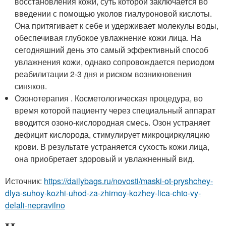
восстановления кожи, суть которой заключается во
введении с помощью уколов гиалуроновой кислоты.
Она притягивает к себе и удерживает молекулы воды,
обеспечивая глубокое увлажнение кожи лица. На
сегодняшний день это самый эффективный способ
увлажнения кожи, однако сопровождается периодом
реабилитации 2-3 дня и риском возникновения
синяков.
Озонотерапия . Косметологическая процедура, во
время которой пациенту через специальный аппарат
вводится озоно-кислородная смесь. Озон устраняет
дефицит кислорода, стимулирует микроциркуляцию
крови. В результате устраняется сухость кожи лица,
она приобретает здоровый и увлажненный вид.
Источник:
https://dailybags.ru/novosti/maski-ot-pryshchey-
dlya-suhoy-kozhi-uhod-za-zhirnoy-kozhey-lica-chto-vy-
delali-nepravilno