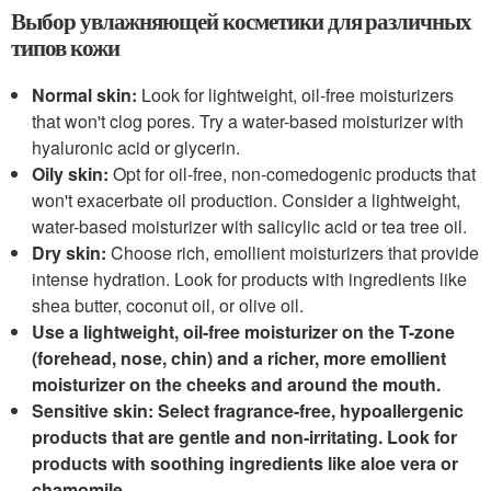
Выбор увлажняющей косметики для различных
типов кожи
Normal skin:
Look for lightweight, oil-free moisturizers
that won't clog pores. Try a water-based moisturizer with
hyaluronic acid or glycerin.
Oily skin:
Opt for oil-free, non-comedogenic products that
won't exacerbate oil production. Consider a lightweight,
water-based moisturizer with salicylic acid or tea tree oil.
Dry skin:
Choose rich, emollient moisturizers that provide
intense hydration. Look for products with ingredients like
shea butter, coconut oil, or olive oil.
Use a lightweight, oil-free moisturizer on the T-zone
(forehead, nose, chin) and a richer, more emollient
moisturizer on the cheeks and around the mouth.
Sensitive skin:
Select fragrance-free, hypoallergenic
products that are gentle and non-irritating. Look for
products with soothing ingredients like aloe vera or
chamomile.