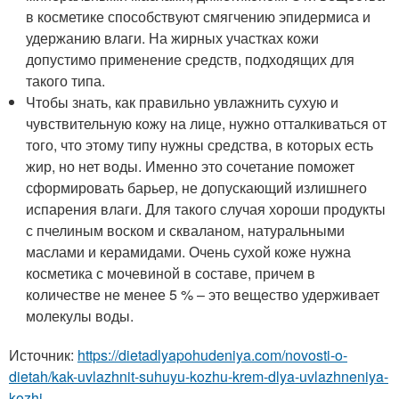
в косметике способствуют смягчению эпидермиса и
удержанию влаги. На жирных участках кожи
допустимо применение средств, подходящих для
такого типа.
Чтобы знать, как правильно увлажнить сухую и
чувствительную кожу на лице, нужно отталкиваться от
того, что этому типу нужны средства, в которых есть
жир, но нет воды. Именно это сочетание поможет
сформировать барьер, не допускающий излишнего
испарения влаги. Для такого случая хороши продукты
с пчелиным воском и скваланом, натуральными
маслами и керамидами. Очень сухой коже нужна
косметика с мочевиной в составе, причем в
количестве не менее 5 % – это вещество удерживает
молекулы воды.
Источник:
https://dietadlyapohudeniya.com/novosti-o-
dietah/kak-uvlazhnit-suhuyu-kozhu-krem-dlya-uvlazhneniya-
kozhi