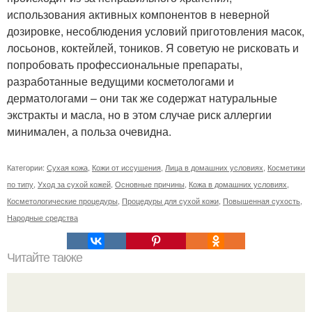
использования активных компонентов в неверной
дозировке, несоблюдения условий приготовления масок,
лосьонов, коктейлей, тоников. Я советую не рисковать и
попробовать профессиональные препараты,
разработанные ведущими косметологами и
дерматологами – они так же содержат натуральные
экстракты и масла, но в этом случае риск аллергии
минимален, а польза очевидна.
Категории:
Сухая кожа
,
Кожи от иссушения
,
Лица в домашних условиях
,
Косметики
по типу
,
Уход за сухой кожей
,
Основные причины
,
Кожа в домашних условиях
,
Косметологические процедуры
,
Процедуры для сухой кожи
,
Повышенная сухость
,
Народные средства
Читайте также