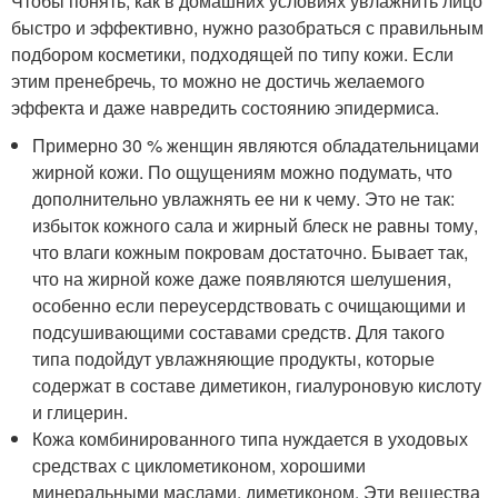
Чтобы понять, как в домашних условиях увлажнить лицо
быстро и эффективно, нужно разобраться с правильным
подбором косметики, подходящей по типу кожи. Если
этим пренебречь, то можно не достичь желаемого
эффекта и даже навредить состоянию эпидермиса.
Примерно 30 % женщин являются обладательницами
жирной кожи. По ощущениям можно подумать, что
дополнительно увлажнять ее ни к чему. Это не так:
избыток кожного сала и жирный блеск не равны тому,
что влаги кожным покровам достаточно. Бывает так,
что на жирной коже даже появляются шелушения,
особенно если переусердствовать с очищающими и
подсушивающими составами средств. Для такого
типа подойдут увлажняющие продукты, которые
содержат в составе диметикон, гиалуроновую кислоту
и глицерин.
Кожа комбинированного типа нуждается в уходовых
средствах с циклометиконом, хорошими
минеральными маслами, диметиконом. Эти вещества