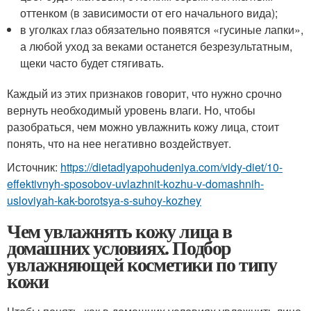
оттенком (в зависимости от его начального вида);
в уголках глаз обязательно появятся «гусиные лапки»,
а любой уход за веками останется безрезультатным,
щеки часто будет стягивать.
Каждый из этих признаков говорит, что нужно срочно
вернуть необходимый уровень влаги. Но, чтобы
разобраться, чем можно увлажнить кожу лица, стоит
понять, что на нее негативно воздействует.
Источник:
https://dietadlyapohudeniya.com/vidy-diet/10-
effektivnyh-sposobov-uvlazhnit-kozhu-v-domashnih-
usloviyah-kak-borotsya-s-suhoy-kozhey
Чем увлажнять кожу лица в
домашних условиях. Подбор
увлажняющей косметики по типу
кожи