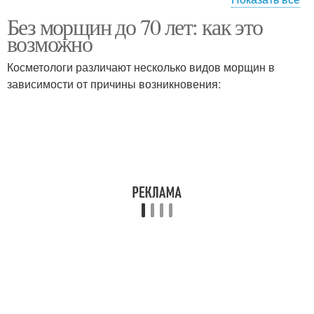
Без морщин до 70 лет: как это
Морщины в домашних
Средство от глубоких
возможно
условиях
морщин
Косметологи различают несколько видов морщин в
зависимости от причины возникновения:
Глаз от морщин
Средство от морщин
Лица от морщин
Уход за лицом
Косметика для лица