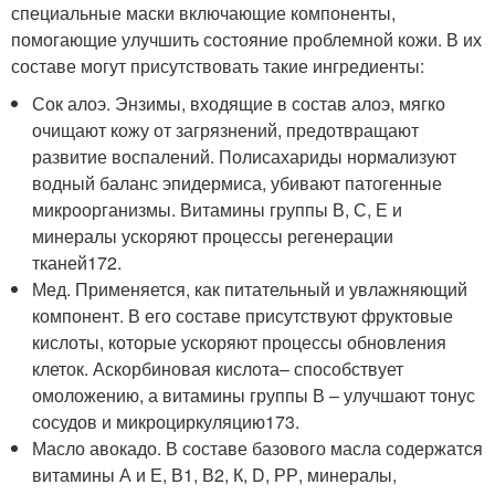
специальные маски включающие компоненты,
помогающие улучшить состояние проблемной кожи. В их
составе могут присутствовать такие ингредиенты:
Сок алоэ. Энзимы, входящие в состав алоэ, мягко
очищают кожу от загрязнений, предотвращают
развитие воспалений. Полисахариды нормализуют
водный баланс эпидермиса, убивают патогенные
микроорганизмы. Витамины группы В, С, Е и
минералы ускоряют процессы регенерации
тканей
172
.
Мед. Применяется, как питательный и увлажняющий
компонент. В его составе присутствуют фруктовые
кислоты, которые ускоряют процессы обновления
клеток. Аскорбиновая кислота– способствует
омоложению, а витамины группы В – улучшают тонус
сосудов и микроциркуляцию
173
.
Масло авокадо. В составе базового масла содержатся
витамины А и Е, В1, В2, К, D, РР, минералы,