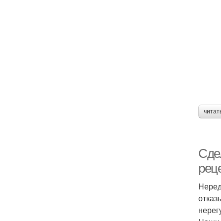
читат
Сде
рец
Неред
отказ
нерег