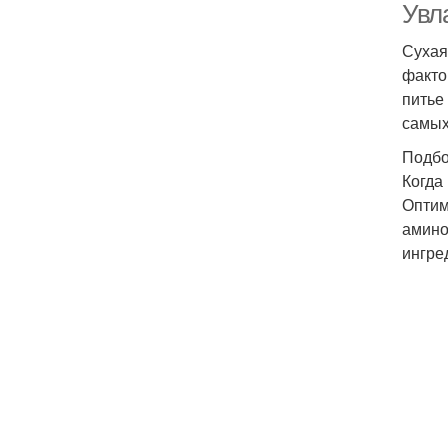
Увл
Сухая
факто
питье
самых
Подбо
Когда
Оптим
амино
ингре