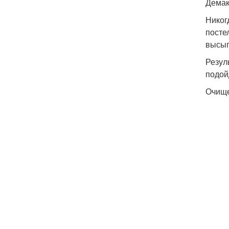
Дема
Никог
посте
высып
Резул
подой
Очищ