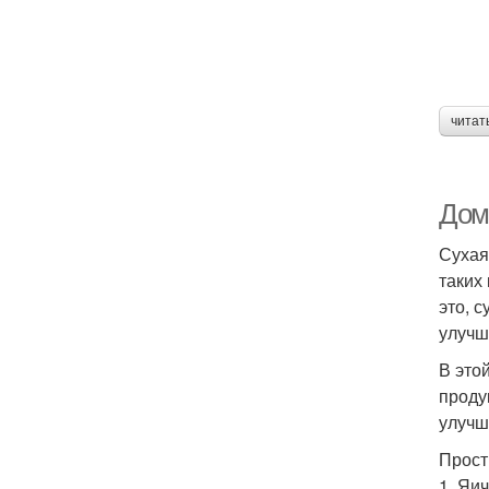
читат
Дом
Сухая
таких
это, 
улучш
В это
проду
улучш
Прост
1. Яи