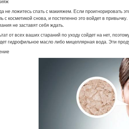
кияж
да не ложитесь спать с макияжем. Если проигнорировать это
ль с косметикой снова, и постепенно это войдет в привычку
ания не заставят себя ждать.
ьтат от всех ваших стараний по уходу сойдет на нет, поэтом
дет гидрофильное масло либо мицеллярная вода. Эти прод
ение