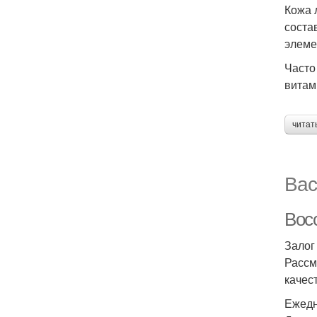
Кожа 
соста
элеме
Часто
витам
читат
Вас
Вос
Залог
Рассм
качес
Ежедн