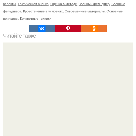
аспекты
,
Тактическая оценка
,
Оценка в методе
,
Военный фельдшер
,
Военные
фельдшера
,
Кровотечение в условиях
,
Современные материалы
,
Основные
принципы
,
Конкретные техники
Читайте также
Уход за собой по дням недели на месяц. План ухода за
собой за 30 минут на неделю?