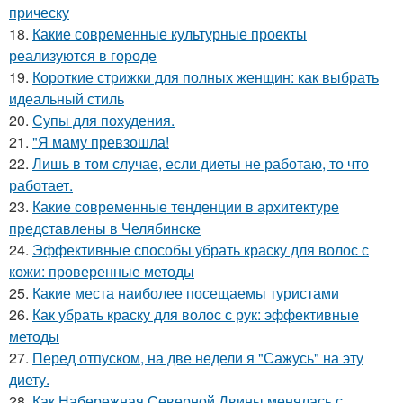
прическу
18.
Какие современные культурные проекты
реализуются в городе
19.
Короткие стрижки для полных женщин: как выбрать
идеальный стиль
20.
Супы для похудения.
21.
"Я маму превзошла!
22.
Лишь в том случае, если диеты не работаю, то что
работает.
23.
Какие современные тенденции в архитектуре
представлены в Челябинске
24.
Эффективные способы убрать краску для волос с
кожи: проверенные методы
25.
Какие места наиболее посещаемы туристами
26.
Как убрать краску для волос с рук: эффективные
методы
27.
Перед отпуском, на две недели я "Сажусь" на эту
диету.
28.
Как Набережная Северной Двины менялась с