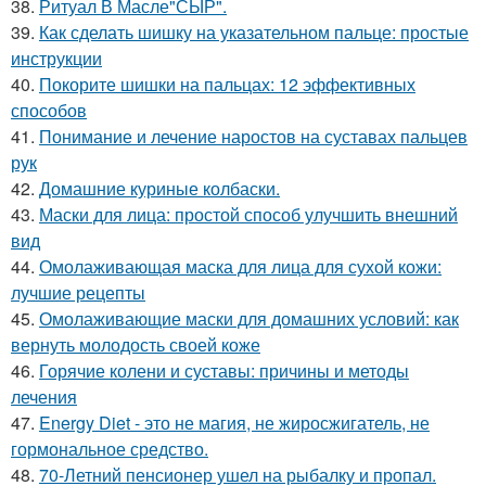
38.
Ритуал В Масле"СЫР".
39.
Как сделать шишку на указательном пальце: простые
инструкции
40.
Покорите шишки на пальцах: 12 эффективных
способов
41.
Понимание и лечение наростов на суставах пальцев
рук
42.
Домашние куриные колбаски.
43.
Маски для лица: простой способ улучшить внешний
вид
44.
Омолаживающая маска для лица для сухой кожи:
лучшие рецепты
45.
Омолаживающие маски для домашних условий: как
вернуть молодость своей коже
46.
Горячие колени и суставы: причины и методы
лечения
47.
Energy Diet - это не магия, не жиросжигатель, не
гормональное средство.
48.
70-Летний пенсионер ушел на рыбалку и пропал.