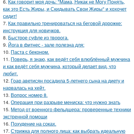
6.
Как говорит моя дочь: "Мама, Никак не Могу Понять,
как это Есть Жиры, и Скидывать Свои Жиры" и хохочет
сидит!
7.
Как правильно тренироваться на беговой дорожке:
инструкция для новичков.
8.
Быстрое суфле из творога.
9.
Йога в фитнес - зале полезна для:
10.
Паста с беконом.
11.
Поверь, я знаю, как ведёт себя влюблённый мужчина
и как ведёт себя мужчина, который делает вид, что
любит.
12.
Гоар аветисян посадила 5-летнего сына на диету и
нарвалась на хейт.
13.
Вопрос номер 8.
14.
Операция при разрыве мениска: что нужно знать
15.
Метод от военного фельдшера: проверенные техники
экстренной помощи
16.
Похудение на соках.
17.
Стрижка для полного лица: как выбрать идеальную