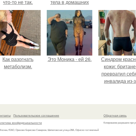
что-то не так.
тела в домашних
условиях.
Как разогнать
Это Моника - ей 26.
Синдром красн
метаболизм.
кожи: британе
превратил себ
инвалида из-з
бесконтрольно
использовани
мази.
онтакты
Пользовательское соглашение
Обратная связь
олитика конфидециальности
Копирование разрешено при у
 Москва, ЮАО, Орехово-Борисово Северное, Шипиловская улица 28А, Офисно-гостиничный