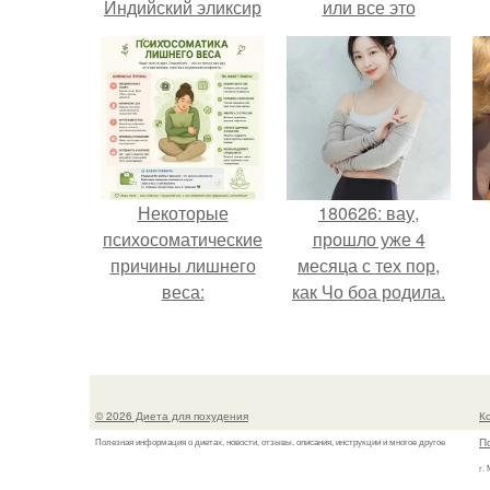
Индийский эликсир
или все это
молодости.
ерунда?
Некоторые
180626: вау,
психосоматические
прошло уже 4
причины лишнего
месяца с тех пор,
веса:
как Чо боа родила.
© 2026 Диета для похудения
К
П
Полезная информация о диетах, новости, отзывы, описания, инструкции и многое другое
г.