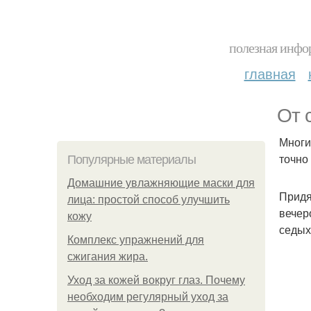
полезная инфор
главная
От 
Многи
точно
Популярные материалы
Домашние увлажняющие маски для
Придя
лица: простой способ улучшить
вечер
кожу
седых
Комплекс упражнений для
сжигания жира.
Уход за кожей вокруг глаз. Почему
необходим регулярный уход за