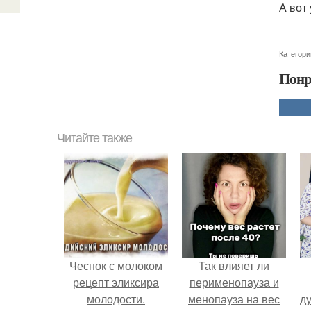
А вот
Категори
Понр
Читайте также
Чеснок с молоком
Так влияет ли
рецепт эликсира
перименопауза и
молодости.
менопауза на вес
ду