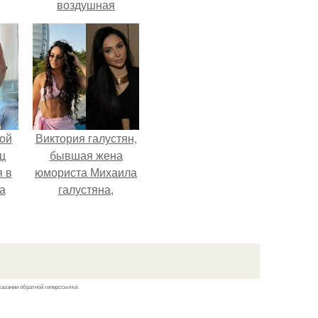
воздушная
шоколадная нуга,
покрытая
молочным
шоколадом.
ой
Виктория галустян,
ц
бывшая жена
я в
юмориста Михаила
а
галустяна,
го
рассказала о
я
неожиданных
последствиях
развода.
казании обратной гиперссылки.