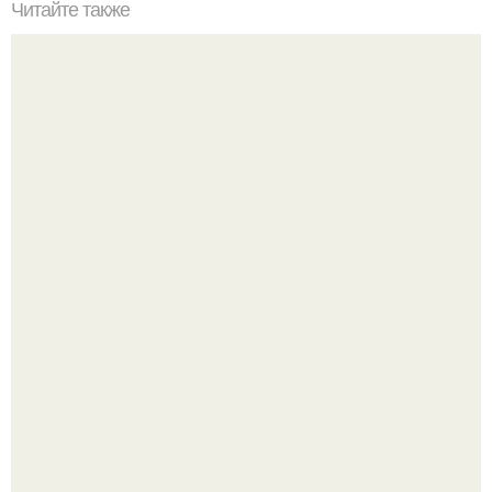
Читайте также
Список продуктов на одного человека. Список продуктов
на неделю (две) на 1 человека.
Так влияет ли перименопауза и менопауза на вес или
все это ерунда?