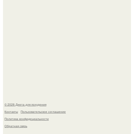
инвалида из-за бесконтрольного использования мази.
Виктория галустян, бывшая жена юмориста Михаила
галустяна, рассказала о неожиданных последствиях
развода.
© 2026 Диета для похудения
Контакты
Пользовательское соглашение
Политика конфидециальности
Обратная связь