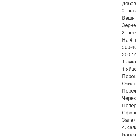
Добав
2. ле
Ваши л
Зерне
3. ле
На 4 
300-40
200 г
1 лук
1 яйцо
Перец,
Очист
Пореж
Через
Попер
Сформ
Запек
4. cал
Баночк