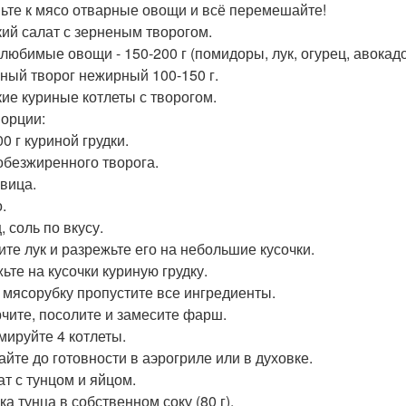
ьте к мясо отварные овощи и всё перемешайте!
гкий салат с зерненым творогом.
юбимые овощи - 150-200 г (помидоры, лук, огурец, авокадо, л
ный творог нежирный 100-150 г.
гкие куриные котлеты с творогом.
порции:
0 г куриной грудки.
 обезжиренного творога.
овица.
.
 соль по вкусу.
ите лук и разрежьте его на небольшие кусочки.
ьте на кусочки куриную грудку.
 мясорубку пропустите все ингредиенты.
чите, посолите и замесите фарш.
ируйте 4 котлеты.
айте до готовности в аэрогриле или в духовке.
ат с тунцом и яйцом.
а тунца в собственном соку (80 г).