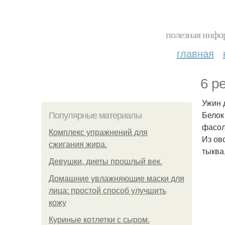
полезная инфор
главная
6 р
Ужин 
Белок
Популярные материалы
фасол
Комплекс упражнений для
Из ов
сжигания жира.
тыква,
Девушки, диеты прошлый век.
Домашние увлажняющие маски для
лица: простой способ улучшить
кожу
Куриные котлетки с сыром.