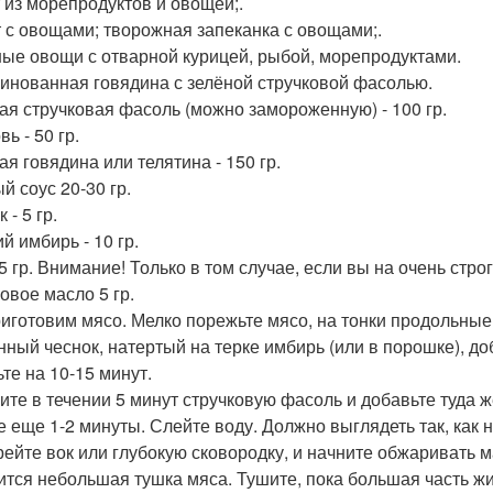
 из морепродуктов и овощей;.
 с овощами; творожная запеканка с овощами;.
ые овощи с отварной курицей, рыбой, морепродуктами.
ринованная говядина с зелёной стручковой фасолью.
ая стручковая фасоль (можно замороженную) - 100 гр.
ь - 50 гр.
ая говядина или телятина - 150 гр.
й соус 20-30 гр.
 - 5 гр.
й имбирь - 10 гр.
5 гр. Внимание! Только в том случае, если вы на очень стро
овое масло 5 гр.
иготовим мясо. Мелко порежьте мясо, на тонки продольные
нный чеснок, натертый на терке имбирь (или в порошке), д
те на 10-15 минут.
ите в течении 5 минут стручковую фасоль и добавьте туда
е еще 1-2 минуты. Слейте воду. Должно выглядеть так, как 
рейте вок или глубокую сковородку, и начните обжаривать 
ится небольшая тушка мяса. Тушите, пока большая часть жи