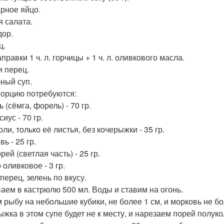
арное яйцо.
я салата.
ор.
ц.
правки 1 ч. л. горчицы + 1 ч. л. оливкового масла.
и перец.
бный суп.
порцию потребуются:
 (сёмга, форель) - 70 гр.
иус - 70 гр.
ли, только её листья, без кочерыжки - 35 гр.
ь - 25 гр.
рей (светлая часть) - 25 гр.
оливковое - 3 гр.
перец, зелень по вкусу.
аем в кастрюлю 500 мл. Воды и ставим на огонь.
 рыбу на небольшие кубики, не более 1 см, и морковь не бол
ыжка в этом супе будет не к месту, и нарезаем порей полук