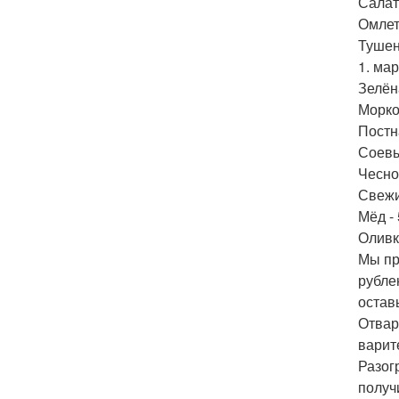
Салат
Омлет
Тушен
1. ма
Зелён
Морков
Постн
Соевы
Чеснок
Свежи
Мёд - 
Оливк
Мы пр
рубле
оставь
Отвар
варит
Разог
получ