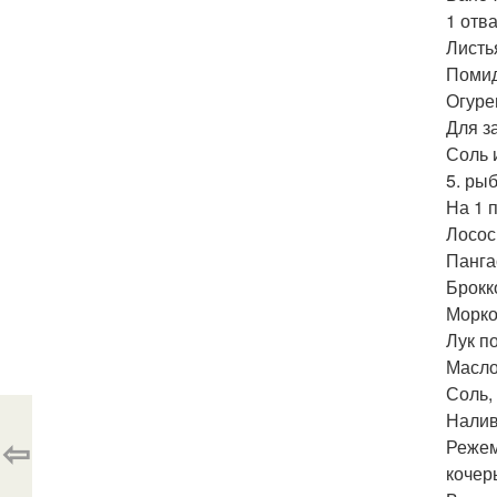
1 отв
Листь
Помид
Огуре
Для за
Соль 
5. ры
На 1 
Лосось
Пангас
Брокко
Морков
Лук по
Масло 
Соль, 
Налив
⇦
Режем
кочер