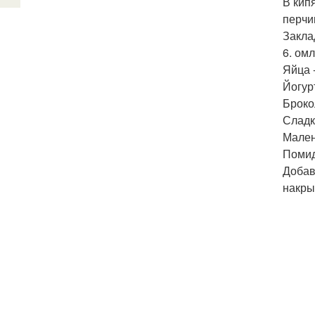
В кип
перчи
Закла
6. ом
Яйца -
Йогурт
Броко
Сладк
Мален
Помид
Добав
накры