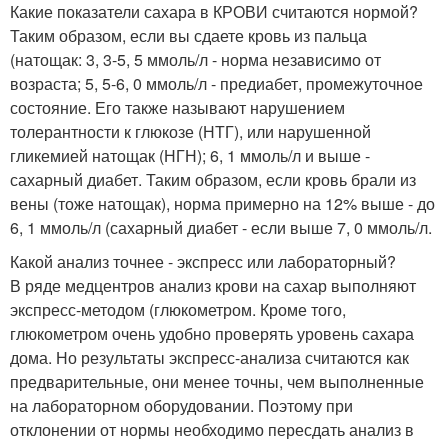
Какие показатели сахара в КРОВИ считаются нормой?
Таким образом, если вы сдаете кровь из пальца
(натощак: 3, 3-5, 5 ммоль/л - норма независимо от
возраста; 5, 5-6, 0 ммоль/л - предиабет, промежуточное
состояние. Его также называют нарушением
толерантности к глюкозе (НТГ), или нарушенной
гликемией натощак (НГН); 6, 1 ммоль/л и выше -
сахарный диабет. Таким образом, если кровь брали из
вены (тоже натощак), норма примерно на 12% выше - до
6, 1 ммоль/л (сахарный диабет - если выше 7, 0 ммоль/л.
Какой анализ точнее - экспресс или лабораторный?
В ряде медцентров анализ крови на сахар выполняют
экспресс-методом (глюкометром. Кроме того,
глюкометром очень удобно проверять уровень сахара
дома. Но результаты экспресс-анализа считаются как
предварительные, они менее точны, чем выполненные
на лабораторном оборудовании. Поэтому при
отклонении от нормы необходимо пересдать анализ в