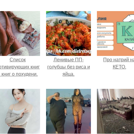
Список
Ленивые ПП-
Про натрий н
отивирующих книг
голубцы без риса и
КЕТО.
 книг о похудени.
яйца.