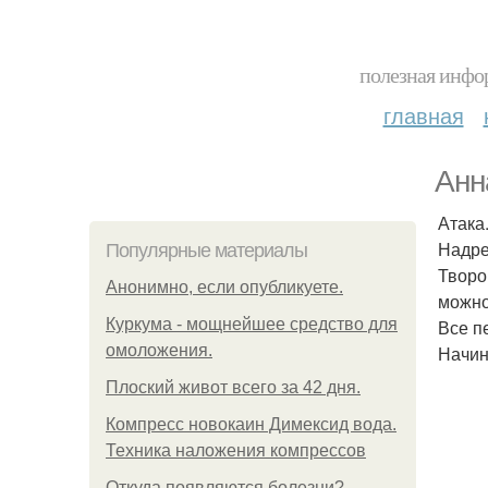
полезная инфор
главная
Анн
Атака
Надре
Популярные материалы
Творо
Анонимно, если опубликуете.
можно
Куркума - мощнейшее средство для
Все п
омоложения.
Начин
Плоский живот всего за 42 дня.
Компресс новокаин Димексид вода.
Техника наложения компрессов
Откуда появляются болезни?