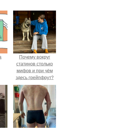
а
Почему вокруг
статинов столько
мифов и при чём
здесь грейпфрут?