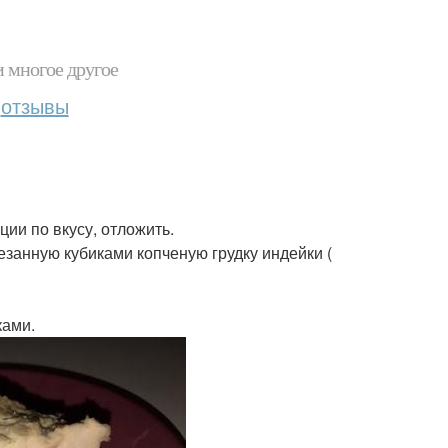
и многое другое
отзывы
ции по вкусу, отложить.
езанную кубиками копченую грудку индейки (
ками.