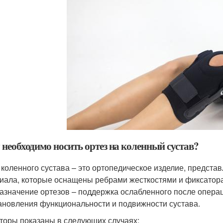
 необходимо носить ортез на коленный сустав?
 коленного сустава – это ортопедическое изделие, предст
иала, которые оснащены ребрами жесткостями и фиксатора
азначение ортезов – поддержка ослабленного после операц
ановления функциональности и подвижности сустава.
торы показаны в следующих случаях: