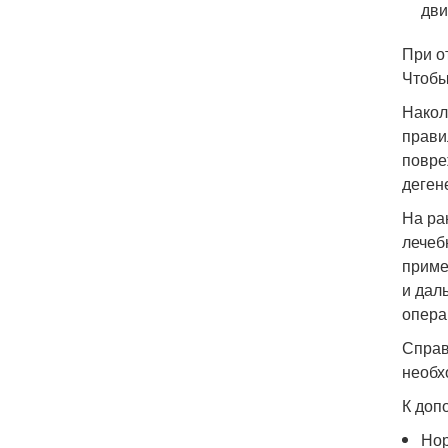
дв
При о
Чтобы
Накол
прави
повре
деген
На ра
лечеб
приме
и дал
опера
Справ
необх
К доп
Нор