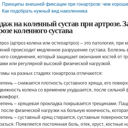
Принципы внешней фиксации при гонартрозе: чем хороши
Как подобрать нужный вид наколенника
даж на коленный сустав при артрозе. 
розе коленного сустава
троз (артроз колена или остеоартроз) – это патология, при
ений происходит медленное разрушение сустава. Болезнь 
ного соединения, который защищает окончания костей от т
ами или регулярной высокой физической нагрузкой.
омы на разных стадиях гонартроза отличаются:
тепень – снижается плотность суставного хряща, его поверх
вижность колена со временем ухудшается, после сильной 
комфорт.
тепень – хрящевая прокладка покрывается трещинами. Пац
 после физической нагрузки на больную конечность, которая
тепень – суставный хрящ стирается, суставные поверхности
раться. Появляется постоянная боль, отек, хруст, костные 