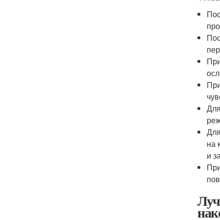
Пос
про
Пос
пер
При
осл
При
чув
Для
реж
Для
на 
и з
При
пов
Луч
нак