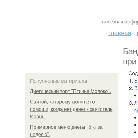
полезная инфор
главная
Бан
при
Сод
Б
Популярные материалы
В
Диетический торт "Птичье Молоко".
Святой, которому молятся о
Л
помощи, когда нет денег - святитель
с
Иоанн.
Примерное меню диеты "5 кг за
неделю".