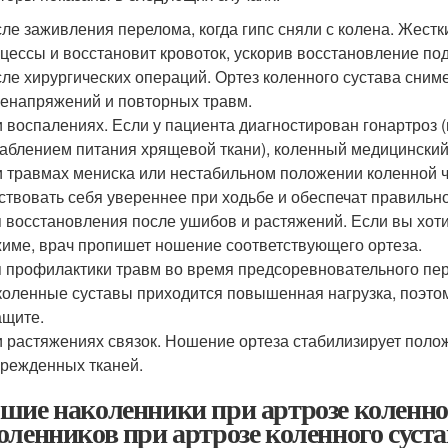
ле заживления перелома, когда гипс сняли с колена. Жест
цессы и восстановит кровоток, ускорив восстановление по
ле хирургических операций. Ортез коленного сустава снимет
енапряжений и повторных травм.
 воспалениях. Если у пациента диагностирован гонартроз 
аблением питания хрящевой ткани), коленный медицинский
 травмах мениска или нестабильном положении коленной ч
ствовать себя увереннее при ходьбе и обеспечат правильн
 восстановления после ушибов и растяжений. Если вы хот
име, врач пропишет ношение соответствующего ортеза.
 профилактики травм во время предсоревновательного пер
коленные суставы приходится повышенная нагрузка, поэто
ащите.
 растяжениях связок. Ношение ортеза стабилизирует полож
режденных тканей.
шие наколенники при артрозе коленно
оленников при артрозе коленного суста