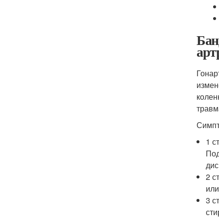
Бан
арт
Гонар
измен
колен
травм
Симпт
1 с
Под
дис
2 с
или
3 с
сти