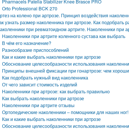
Pharmacels Patella Stabilizer Knee Brasce PRO
Orto Professional BCK 270
ртез на колено при артрозе. Принцип воздействия наколен
ак узнать размер наколенника при артрозе. Как подобрать 
аколенники при ревматоидном артрите. Наколенники при ар
Наколенники при артрите коленного сустава как выбрать
В чём его назначение?
Разнообразие приспособлений
Как и какие выбрать наколенники при артрозе
Обоснование целесообразности использования наколенн
Принципы внешней фиксации при гонартрозе: чем хороши
Как подобрать нужный вид наколенника
От чего зависит стоимость изделий
Наколенники при артрозе: как выбрать правильно
Как выбрать наколенники при артрозе
Наколенники при артрите отзывы
Ортопедические наколенники – помощники для наших ног!
Как и какие выбрать наколенники при артрозе
Обоснование целесообразности использования наколенн