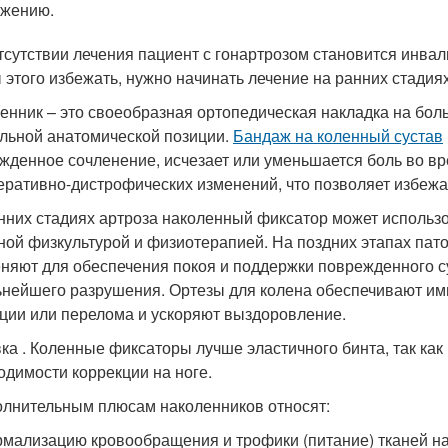
ижению.
тсутствии лечения пациент с гонартрозом становится инвал
 этого избежать, нужно начинать лечение на ранних стадиях
енник – это своеобразная ортопедическая накладка на больн
льной анатомической позиции.
Бандаж на коленный сустав
жденное сочленение, исчезает или уменьшается боль во в
еративно-дистрофических изменений, что позволяет избежа
нних стадиях артроза наколенный фиксатор может использо
ной физкультурой и физиотерапией. На поздних этапах пат
няют для обеспечения покоя и поддержки поврежденного с
ьнейшего разрушения. Ортезы для колена обеспечивают им
ции или перелома и ускоряют выздоровление.
ка . Коленные фиксаторы лучше эластичного бинта, так как
одимости коррекции на ноге.
олнительным плюсам наколенников относят:
мализацию кровообращения и трофики (питание) тканей на