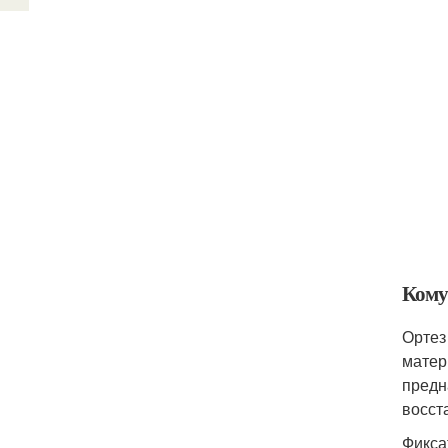
Кому
Ортез
матер
предн
восст
Фикса