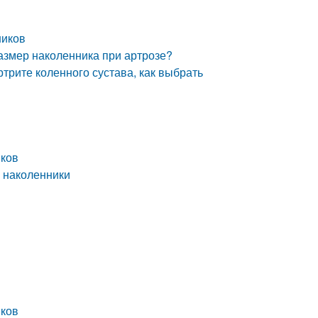
ников
размер наколенника при артрозе?
трите коленного сустава, как выбрать
иков
 наколенники
иков