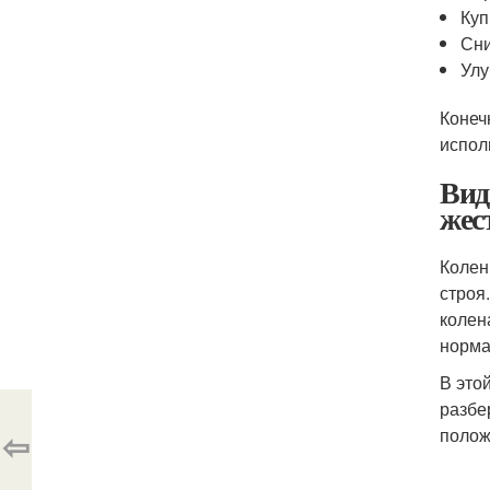
Куп
Сни
Улу
Конеч
испол
Вид
жес
Колен
строя
колен
норма
В это
разбе
⇦
полож