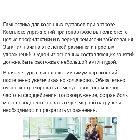
Наколенники при
Наколенник при артрозе
артрозе
Гимнастика для коленных суставов при артрозе
Комплекс упражнений при гонартрозе выполняется с
Наколенники на
целью профилактики и в период ремиссии заболевания.
Голеностопный сустав
коленный сустав
Занятия начинают с легкой разминки и простых
упражнений. Одной из основных составляющих занятий
должна быть растяжка с небольшой амплитудой.
Вначале курса выполняют минимум упражнений,
Фиксатор для суставов
Уколы для суставов
постепенно увеличивая их количество. Обязательно
нужно контролировать самочувствие: повышение
частоты сердцебиения, головокружение, острая боль
может свидетельствовать о чрезмерной нагрузке и
Суставы в домашних
Витафон для коленного
необходимости прекратить упражнения.
критериях
сустава
Бандаж на коленный