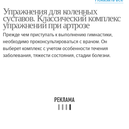
Упражнения для коленных
Гимнастика для
Упражнения для
суставов. Классический комплекс
тазобедренного сустава
коленного сустава
упражнений при артрозе
Прежде чем приступать к выполнению гимнастики,
необходимо проконсультироваться с врачом. Он
Коленные суставы
Коленный сустав
выберет комплекс с учетом особенности течения
заболевания, тяжести состояния, стадии болезни.
Кислоты в коленный
Уколы в коленный
сустав
сустав
Укол в сустав
Стельки при артрозе