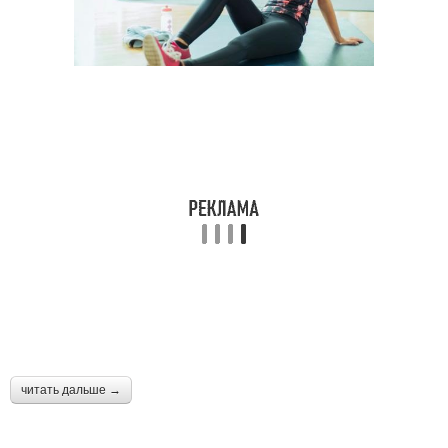
Витафон для суставов
сустав
Ортезы на коленный
Ортез на коленный
сустав
сустав
Сустав с ребрами
Препарат для суставов
Уколы для коленных
Укол в коленный сустав
суставов
читать дальше →
Инъекции для суставов