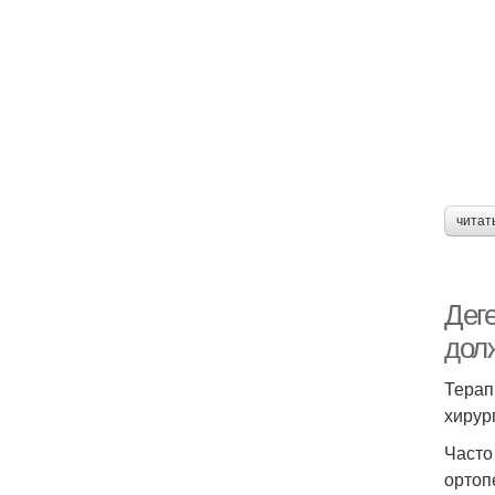
читат
Дег
дол
Терап
хирур
Часто
ортоп