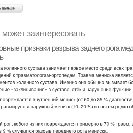
ь дальше →
 может заинтересовать
овные признаки разрыва заднего рога мед
ть
а коленного сустава занимает первое место среди всех тра
ений к травматологам-ортопедам. Травма мениска являет
нентов коленного сустава. Именно она обычно вызывает бо
ние «заклинивания» в суставе, отёк и нарушение функции 
повреждается внутренний мениск (от 50 до 85 % диагностич
травмируется наружный мениск (10–20 %) и совсем редко о
й рог любого из них повреждается примерно в 70 % травм, 
в 9 % случается разрыв переднего рога мениска.