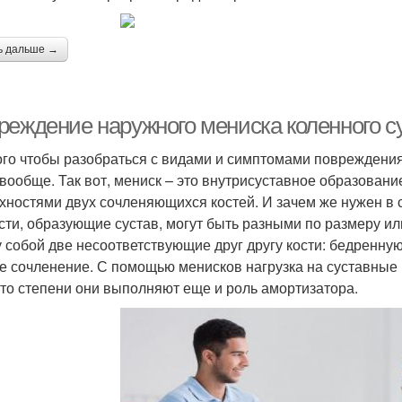
ь дальше →
еждение наружного мениска коленного сус
ого чтобы разобраться с видами и симптомами повреждения
 вообще. Так вот, мениск – это внутрисуставное образовани
хностями двух сочленяющихся костей. И зачем же нужен в с
ости, образующие сустав, могут быть разными по размеру 
 собой две несоответствующие друг другу кости: бедренную
е сочленение. С помощью менисков нагрузка на суставные 
-то степени они выполняют еще и роль амортизатора.