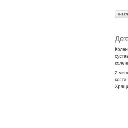
читат
Деге
Колен
суста
колен
2 мен
кости
Хрящи