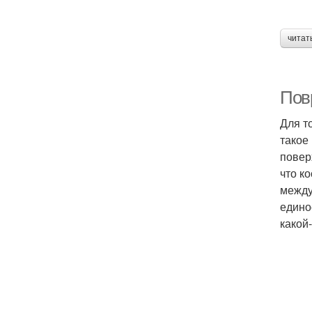
читат
Повр
Для т
такое
повер
что к
между
едино
какой