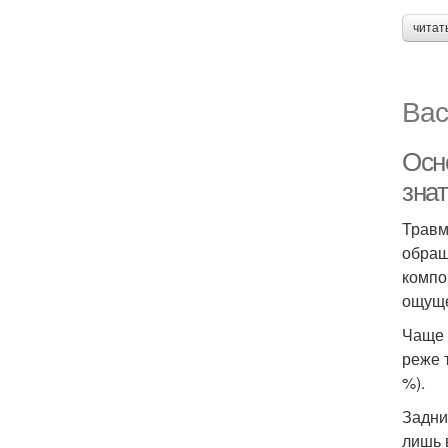
читат
Вас
Осн
зна
Травм
обращ
компо
ощуще
Чаще 
реже 
%).
Задни
лишь 