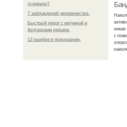
Бан
условиях?
7 заблуждений человечества.
Накол
актив
Быстрый пирог с ветчиной и
никак
болгарским перцем.
с пом
12 ошибок в приседании.
хлорс
накол