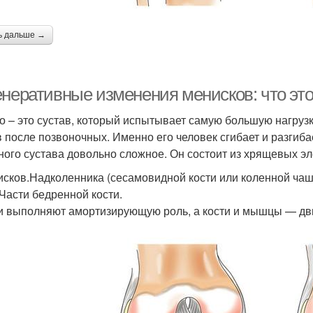
ь дальше →
неративные изменения менисков: что это 
о – это сустав, который испытывает самую большую нагрузк
в после позвоночных. Именно его человек сгибает и разгиба
ного сустава довольно сложное. Он состоит из хрящевых эл
исков.Надколенника (сесамовидной кости или коленной ча
.Части бедренной кости.
 выполняют амортизирующую роль, а кости и мышцы — дв