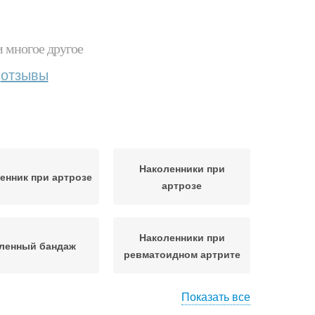
и многое другое
отзывы
Наколенники при
енник при артрозе
артрозе
Наколенники при
ленный бандаж
ревматоидном артрите
Показать все