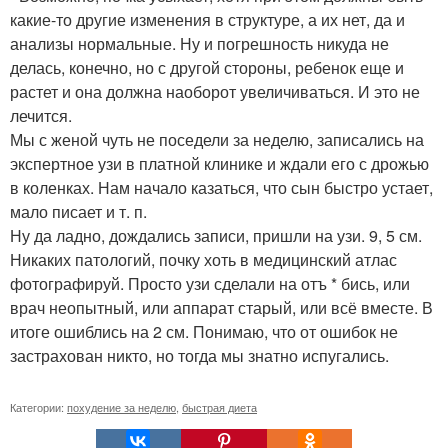
какие-то другие изменения в структуре, а их нет, да и
анализы нормальные. Ну и погрешность никуда не
делась, конечно, но с другой стороны, ребенок еще и
растет и она должна наоборот увеличиваться. И это не
лечится.
Мы с женой чуть не поседели за неделю, записались на
экспертное узи в платной клинике и ждали его с дрожью
в коленках. Нам начало казаться, что сын быстро устает,
мало писает и т. п.
Ну да ладно, дождались записи, пришли на узи. 9, 5 см.
Никаких патологий, почку хоть в медицинский атлас
фотографируй. Просто узи сделали на отъ * бись, или
врач неопытный, или аппарат старый, или всё вместе. В
итоге ошиблись на 2 см. Понимаю, что от ошибок не
застрахован никто, но тогда мы знатно испугались.
Категории:
похудение за неделю
,
быстрая диета