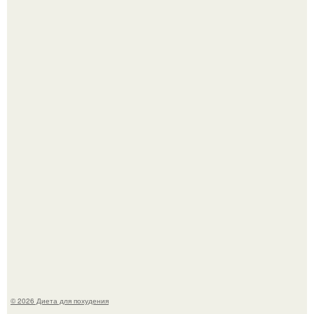
Синдром красной кожи: британец превратил себя в
инвалида из-за бесконтрольного использования мази.
Виктория галустян, бывшая жена юмориста Михаила
галустяна, рассказала о неожиданных последствиях
развода.
© 2026 Диета для похудения