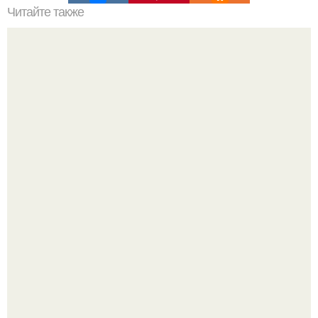
Читайте также
Соус по Дюкану на атаке. Тефтельки в соусе по Дюкану.
Как отличить "Жировой" вес от отёков.