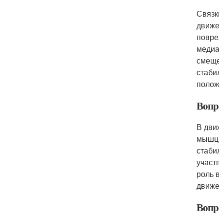
Связк
движе
повре
медиа
смеще
стаби
полож
Вопр
В дви
мышцы
стаби
участ
роль 
движе
Вопр