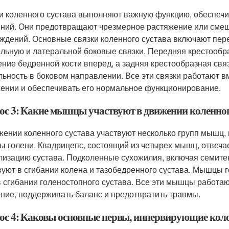
и коленного сустава выполняют важную функцию, обеспечи
ний. Они предотвращают чрезмерное растяжение или смещ
ждений. Основные связки коленного сустава включают пер
льную и латеральной боковые связки. Передняя крестообр
ние бедренной кости вперед, а задняя крестообразная свя
льность в боковом направлении. Все эти связки работают в
ении и обеспечивать его нормальное функционирование.
ос 3: Какие мышцы участвуют в движении коленног
жении коленного сустава участвуют несколько групп мышц,
 голени. Квадрицепс, состоящий из четырех мышц, отвечает
лизацию сустава. Подколенные сухожилия, включая семит
вуют в сгибании колена и тазобедренного сустава. Мышцы г
в сгибании голеностопного сустава. Все эти мышцы работа
ние, поддерживать баланс и предотвратить травмы.
ос 4: Каковы основные нервы, иннервирующие коле