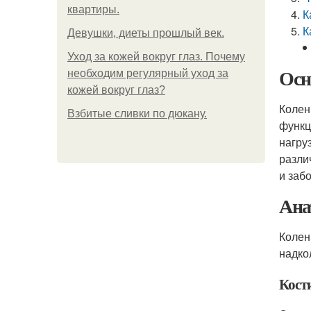
квартиры.
К
К
Девушки, диеты прошлый век.
Уход за кожей вокруг глаз. Почему
Осн
необходим регулярный уход за
кожей вокруг глаз?
Колен
Взбитые сливки по дюкану.
функц
нагру
разли
и заб
Ана
Колен
надко
Кост