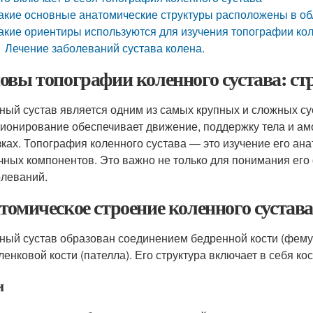
акие основные анатомические структуры расположены в об
акие ориентиры используются для изучения топографии кол
Лечение заболеваний сустава колена.
овы топографии коленного сустава: ст
ный сустав является одним из самых крупных и сложных су
ионирование обеспечивает движение, поддержку тела и амо
зках. Топография коленного сустава — это изучение его ан
чных компонентов. Это важно не только для понимания его 
олеваний.
томическое строение коленного сустава
ный сустав образован соединением бедренной кости (фемур
ленковой кости (пателла). Его структура включает в себя ко
и