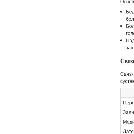
Основ
Бед
бол
Бол
гол
Над
защ
Связ
Связк
суста
Пере
Задн
Меди
Лате