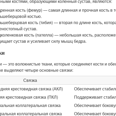
ными костями, образующими коленный сустав, являются:
ренная кость (фемур) — самая длинная и прочная кость в т
ьшеберцовой костью.
ьшеберцовая кость (тибия) — вторая по длине кость, котор
еностопный сустав.
коленковая кость (пателла) — небольшая кость, расположе
ищает сустав и усиливает силу мышц бедра.
ки
и — это волокнистые ткани, которые соединяют кости и обе
ве выделяют четыре основные связки:
Связка
дняя крестовидная связка (АКЛ)
Обеспечивает стабиль
яя крестовидная связка (ПКЛ)
Поддерживает стабил
альная коллатеральная связка
Обеспечивает бокову
ральная коллатеральная связка
Обеспечивает бокову