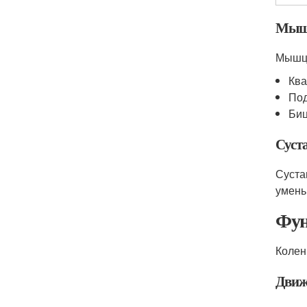
Мы
Мышцы
Ква
Под
Биц
Суст
Суста
умень
Фун
Колен
Движ