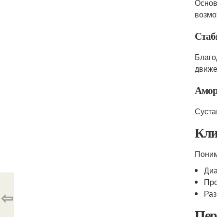
Основ
возмо
Стаб
Благо
движе
Амор
Суста
Кли
Поним
Диа
Про
⇦
Раз
Пер