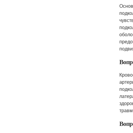
Основ
подко
чувст
подко
оболо
предо
подви
Вопр
Крово
артер
подко
латер
здоро
травм
Вопр