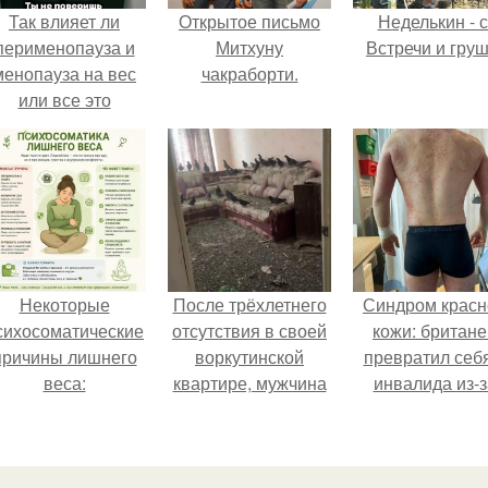
Так влияет ли
Открытое письмо
Неделькин - с
перименопауза и
Митхуну
Встречи и груш
менопауза на вес
чакраборти.
или все это
ерунда?
Некоторые
После трёхлетнего
Синдром красн
сихосоматические
отсутствия в своей
кожи: британе
причины лишнего
воркутинской
превратил себ
веса:
квартире, мужчина
инвалида из-з
вернулся и
бесконтрольно
обнаружил, что его
использовани
жилище стало
мази.
пристанищем для