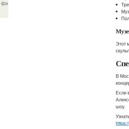
⇦
Тре
Муз
Пол
Музе
Этот 
скуль
Спе
В Мос
конце
Если 
Алекс
шоу.
Узнат
https: