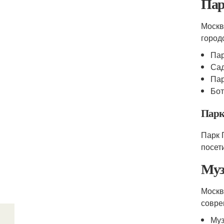
Пар
Москв
город
Пар
Са
Па
Бот
Парк
Парк 
посет
Муз
Москв
совре
Муз