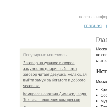
полезная инфор
главная
Гла
Москв
по св
Популярные материалы
стать
Заговор на удачное и скорое
Ист
замужество (старинный: - этот
заговор читает девушка, желающая
выйти замуж за богатого и доброго
Москв
человека.
Кре
Компресс новокаин Димексид вода.
Соб
Техника наложения компрессов
Муз
Тре