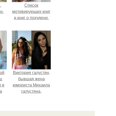
.
Список
и.
мотивирующих книг
и книг о похудени.
ой
Виктория галустян,
ц
бывшая жена
я в
юмориста Михаила
а
галустяна,
го
рассказала о
я
неожиданных
последствиях
развода.