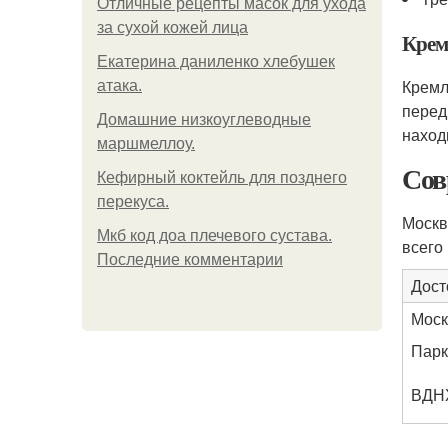
Отличные рецепты масок для ухода
за сухой кожей лица
Крем
Екатерина даниленко хлебушек
Кремл
атака.
перед
Домашние низкоуглеводные
наход
маршмеллоу.
Сов
Кефирный коктейль для позднего
перекуса.
Москв
Мкб код доа плечевого сустава.
всего
Последние комментарии
Дост
Моск
Парк
ВДН