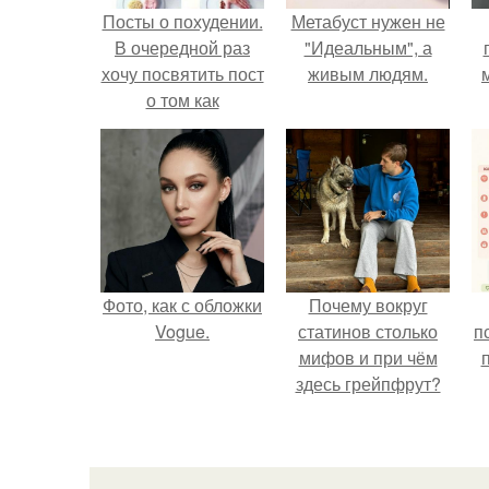
Посты о похудении.
Метабуст нужен не
В очередной раз
"Идеальным", а
хочу посвятить пост
живым людям.
о том как
правильно худеть.
Фото, как с обложки
Почему вокруг
Vogue.
статинов столько
п
мифов и при чём
здесь грейпфрут?