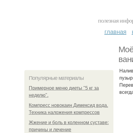
полезная инфор
главная
Моё
ван
Налив
пузыр
Популярные материалы
Перев
Примерное меню диеты "5 кг за
всегд
неделю".
Компресс новокаин Димексид вода.
Техника наложения компрессов
Жжение и боль в коленном суставе:
причины и лечение