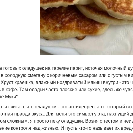
а готовых оладушек на тарелке парит, источая молочный дух
 в холодную сметану с коричневым сахаром или с густым в
. Хруст краешка, влажный ноздреватый мякиш внутри - это
ь в кафе. Там оладьи часто плоские или сухие, здесь же чувс
е Муки".
о, я считаю, что оладушки - это антидепрессант, который вс
ютная правда вкуса. Для меня это символ уюта, пахнущий де
ом сложным, я просто пеку оладушки. Возня с тестом и не
ние контроля над жизнью. И пусть кто-то называет их вред