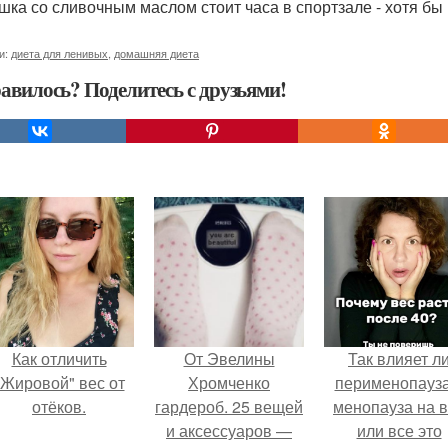
шка со сливочным маслом стоит часа в спортзале - хотя бы
и:
диета для ленивых
,
домашняя диета
авилось? Поделитесь с друзьями!
Как отличить
От Эвелины
Так влияет л
"Жировой" вес от
Хромченко
перименопауза
отёков.
гардероб. 25 вещей
менопауза на 
и аксессуаров —
или все это