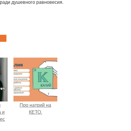
 ради душевного равновесия.
и
Про натрий на
 и
КЕТО.
вес