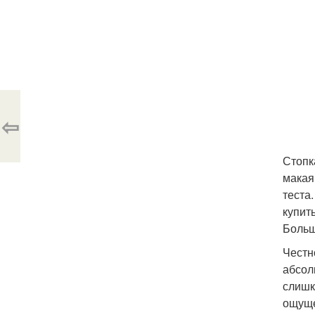
⇦
Стопк
макая
теста
купит
Больш
Честн
абсол
слишк
ощуще