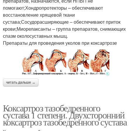
препаратов, назначаются, если НПВП не
помогают;Хондропротекторы – обеспечивают
восстановление хрящевой ткани
сустава;Сосудорасширяющие – обеспечивают приток
крови;Миорелаксанты – группа препаратов, снимающих
спазм околосуставных мышц.
Препараты для проведения уколов при коксартрозе
читать дальше →
Коксартроз тазобедренного
сустава 1 степени. Двухсторонний
коксартроз тазобедренного сустава