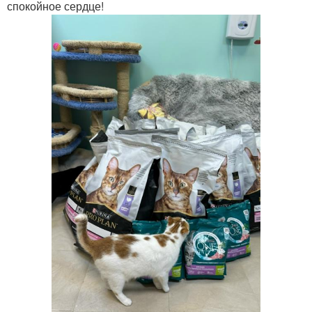
спокойное сердце!