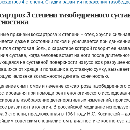
оксартроз 4 степени. Стадии развития поражения тазобедр
сартроз 3 степени тазобедренного суст
гностика
ные признаки коксартроза 3 степени – отек, хруст и сильна
няется даже в состоянии покоя и усиливается при движении
вится стартовая боль, о характере которой говорит ее назв
ния сустава, когда человек встает на ноги после длительног
ующаяся на суставной поверхности из кусочков разрушенно
овшихся от хряща и попавших в суставную сумку, вызывает
щую человека возможности двигать конечностью.
еление симптомов и лечение коксартроза тазобедренного с
остирования при помощи рентгенологического исследовани
сировать изображение дегенеративных изменений, происхо
ссе развития патологии. В российской медицине используе
ва 3 степени, предложенная в 1961 году Н.С. Косинской – 
ейшим советским специалистом в диагностике костно-суста