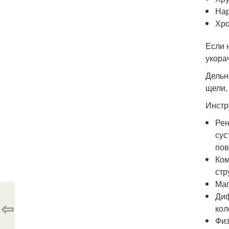
Нар
Хро
Если 
укора
Дельн
щели,
Инстр
Рен
сус
пов
Ком
стр
Маг
Диф
⇦
кол
Физ