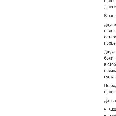
приво
движе
В зав
Двуст
подви
остео
проце
Двухс
боли,
в сто
призн
суста
Не ре
процес
Дальн
Ско
Хру