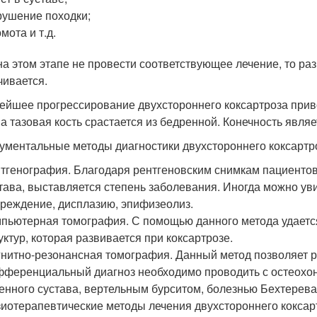
ушение походки;
мота и т.д.
на этом этапе не провести соответствующее лечение, то р
чивается.
ейшее прогрессирование двухстороннего коксартроза прив
 а тазовая кость срастается из бедренной. Конечность являе
ументальные методы диагностики двухстороннего коксартро
тгенография. Благодаря рентгеновским снимкам пациентов
тава, выставляется степень заболевания. Иногда можно уви
реждение, дисплазию, эпифизеолиз.
пьютерная томография. С помощью данного метода удаетс
уктур, которая развивается при коксартрозе.
нитно-резонансная томография. Данный метод позволяет р
ференциальный диагноз необходимо проводить с остеохон
енного сустава, вертельным бурситом, болезнью Бехтерева
иотерапевтические методы лечения двухстороннего коксарт