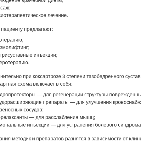
саж;
иотерапевтическое лечение.
 пациенту предлагают:
отерапию;
змолифтинг;
трисуставные инъекции;
еротерапию.
нительно при коксартрозе 3 степени тазобедренного суста
артная схема включает в себя:
дропротекторы — для регенерации структуры поврежденных
удорасширяющие препараты — для улучшения кровоснабже
веносных сосудов;
релаксанты — для расслабления мышц;
мональные инъекции — для устранения болевого синдрома
ания методик и препаратов разнятся в зависимости от кли