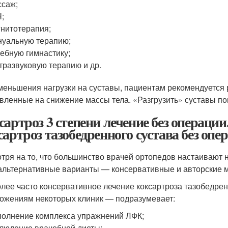
саж;
;
нитотерапия;
уальную терапию;
ебную гимнастику;
тразвуковую терапию и др.
меньшения нагрузки на суставы, пациентам рекомендуется 
вленные на снижение массы тела. «Разгрузить» суставы по
сартроз 3 степени лечение без операци
сартроз тазобедренного сустава без опе
тря на то, что большинство врачей ортопедов настаивают н
альтернативные варианты — консервативные и авторские ме
лее часто консервативное лечение коксартроза тазобедрен
ожениям некоторых клиник — подразумевает:
олнение комплекса упражнений ЛФК;
людение врачебной диеты;