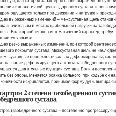
альную, для которой характерно слабо выраженное сужени
внении с аналогичной щелью здорового сустава, и нензна
дром ощущается только при движении и нагрузке и проходит
дию выраженных изменений – межсуставная щель становит
ща значительны в местах наибольшей нагрузки на тазобед
цесс. Боли приобретают систематический характер, требу
вляется хромота;
дию резко выраженных изменений, при которой рентгенов
щевого покрытия сустава. Межсуставная щель не наблюдает
гом, суставные поверхности сильно деформированы, костн
ит название деформирующего артроза тазобедренного суст
ушаются двигательные функции сустава. Боли и воспаление
ить без опоры. Меняется осанка больного: при ходьбе он н
 конечности искривляется, принимая форму дуги, выпираю
сартроз 2 степени тазобедренного суст
обедренного сустава
ртроз тазобедренного сустава – постепенно прогрессирую