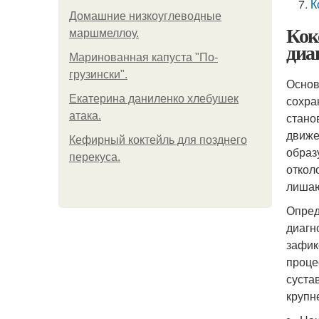
К
Домашние низкоуглеводные
Кок
маршмеллоу.
диа
Маринованная капуста "По-
грузински".
Основ
Екатерина даниленко хлебушек
сохра
атака.
стано
движе
Кефирный коктейль для позднего
образ
перекуса.
откол
лишаю
Опред
диагн
зафик
проце
суста
крупн