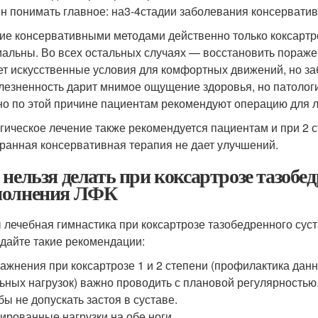
н понимать главное: на
3-4
стадии заболевания консервати
ие консервативными методами действенно только коксартр
альны. Во всех остальных случаях — восстановить пораже
ет искусственные условия для комфортных движений, но заб
лезненность дарит мнимое ощущение здоровья, но патологи
о по этой причине пациентам рекомендуют операцию для ле
гическое лечение также рекомендуется пациентам и при 2 с
ранная консервативная терапия не дает улучшений.
 нельзя делать при коксартрозе тазобе
олнения ЛФК
 лечебная гимнастика при коксартрозе тазобедренного суста
дайте такие рекомендации:
ажнения при коксартрозе 1 и 2 степени (профилактика дан
ьных нагрузок) важно проводить с плановой регулярностью.
бы не допускать застоя в суставе.
ированные нагрузки на обе ноги.