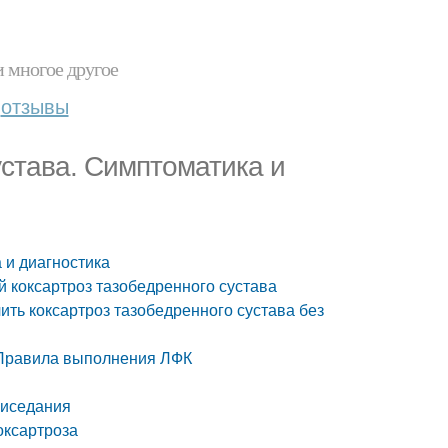
и многое другое
отзывы
устава. Симптоматика и
 и диагностика
й коксартроз тазобедренного сустава
ить коксартроз тазобедренного сустава без
. Правила выполнения ЛФК
риседания
оксартроза