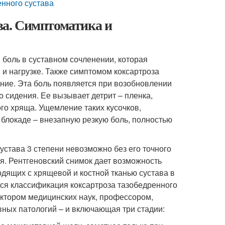
енного сустава
ава. Симптоматика и
я боль в суставном сочленении, которая
 и нагрузке. Также симптомом коксартроза
ание. Эта боль появляется при возобновлении
о сидения. Ее вызывает детрит – пленка,
го хряща. Ущемление таких кусочков,
 блокаде – внезапную резкую боль, полностью
устава 3 степени невозможно без его точного
я. Рентгеновский снимок дает возможность
дящих с хрящевой и костной тканью сустава в
тся классификация коксартроза тазобедренного
доктором медицинских наук, профессором,
вных патологий – и включающая три стадии: