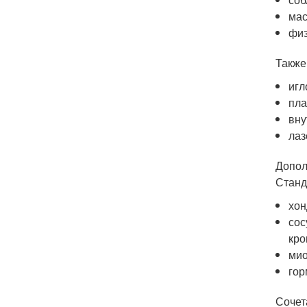
мас
физ
Также
игл
пла
вну
лаз
Допол
Станд
хон
сос
кро
мио
гор
Сочет