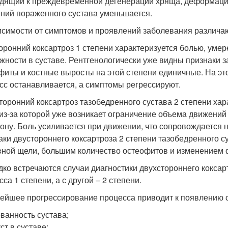
дящий к преждевременной дегенерации хряща, деформации
ний пораженного сустава уменьшается.
исимости от симптомов и проявлений заболевания различают 
оронний коксартроз 1 степени характеризуется болью, уме
жности в суставе. Рентгенологически уже видны признаки з
фиты и костные выросты на этой степени единичные. На это
сс останавливается, а симптомы регрессируют.
торонний коксартроз тазобедренного сустава 2 степени ха
 из-за которой уже возникает ограничение объема движений
рону. Боль усиливается при движении, что сопровождается
аки двустороннего коксартроза 2 степени тазобедренного 
вной щели, большим количество остеофитов и изменением 
дко встречаются случаи диагностики двухстороннего коксарт
са 1 степени, а с другой – 2 степени.
ейшее прогрессирование процесса приводит к появлению 
ванность сустава;
ст в суставе;