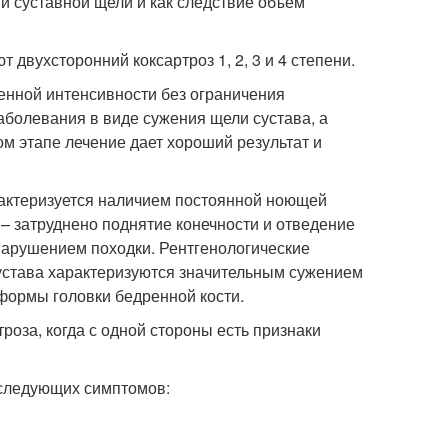
 суставной щели и как следствие объём
двухсторонний коксартроз 1, 2, 3 и 4 степени.
ренной интенсивности без ограничения
аболевания в виде сужения щели сустава, а
м этапе лечение дает хороший результат и
рактеризуется наличием постоянной ноющей
 – затруднено поднятие конечности и отведение
 нарушением походки. Рентгенологические
сустава характеризуются значительным сужением
формы головки бедренной кости.
роза, когда с одной стороны есть признаки
следующих симптомов: