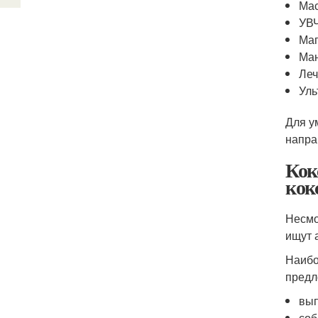
Мас
УВЧ
Маг
Ман
Леч
Уль
Для у
напра
Кок
кок
Несмо
ищут 
Наибо
предл
вып
соб