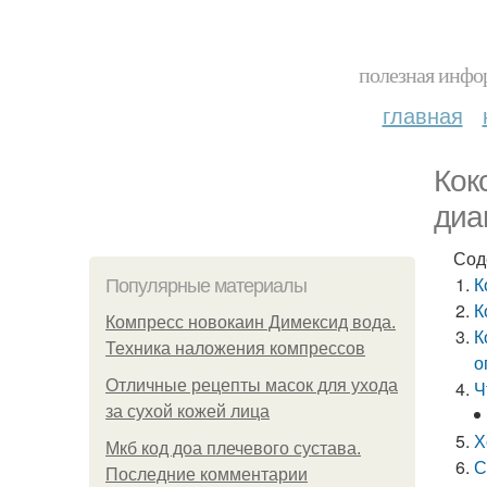
полезная инфор
главная
Кок
диа
Сод
К
Популярные материалы
К
Компресс новокаин Димексид вода.
К
Техника наложения компрессов
о
Отличные рецепты масок для ухода
Ч
за сухой кожей лица
Х
Мкб код доа плечевого сустава.
С
Последние комментарии