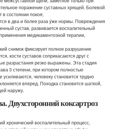
е межсуставной щели, заметное только при
чительное поражение суставных хрящей. Болевой
 в состоянии покоя;
ся в два и более раза ýже нормы. Повреждения
ренный сустав, развивается воспалительный
я применения медикаментозной терапии,
ский снимок фиксирует полное разрушение
ся, кости суставов соприкасаются друг с
ые разрастания резко выражены. Эта стадия
ава 3 степени, при котором полностью
 усиливаются, человеку становится трудно
аклоняется вперед. Походка становится шаткой,
щей наружу.
ава. Двухсторонний коксартроз
щий хронический воспалительный процесс,