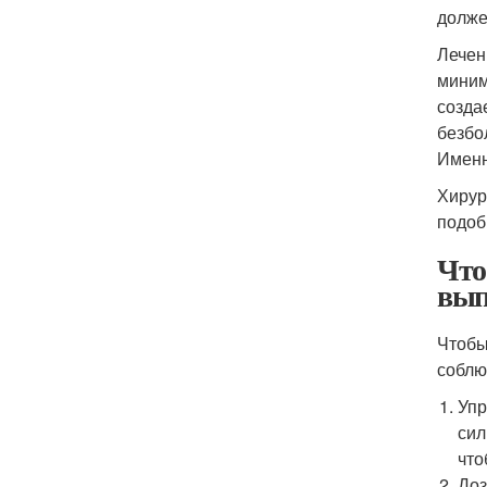
долже
Лечен
миним
созда
безбо
Именн
Хирур
подоб
Что
вып
Чтобы
соблю
Упр
сил
что
Доз