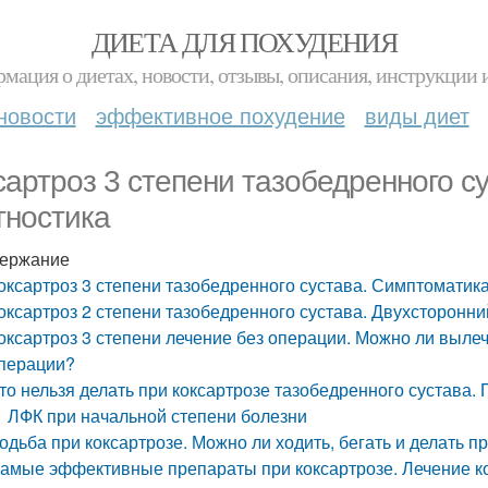
ДИЕТА ДЛЯ ПОХУДЕНИЯ
мация о диетах, новости, отзывы, описания, инструкции 
новости
эффективное похудение
виды диет
сартроз 3 степени тазобедренного с
гностика
ержание
оксартроз 3 степени тазобедренного сустава. Симптоматика
оксартроз 2 степени тазобедренного сустава. Двухсторонни
оксартроз 3 степени лечение без операции. Можно ли вылеч
перации?
то нельзя делать при коксартрозе тазобедренного сустава
ЛФК при начальной степени болезни
одьба при коксартрозе. Можно ли ходить, бегать и делать п
амые эффективные препараты при коксартрозе. Лечение к