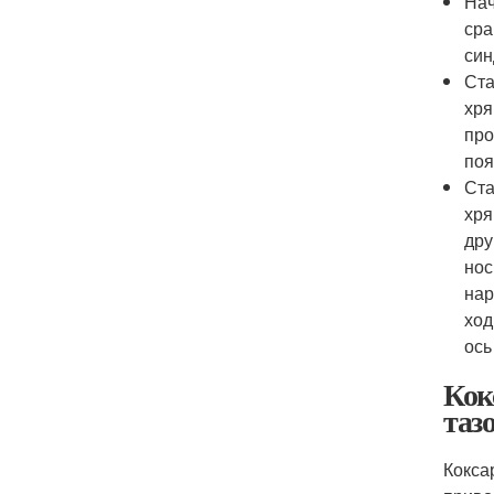
Нач
сра
син
Ста
хря
про
поя
Ста
хря
дру
нос
нар
ход
ось
Кок
таз
Кокса