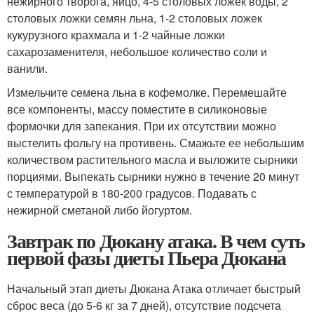
нежирного творога, яйцо, 4-5 столовых ложек воды, 2
столовых ложки семян льна, 1-2 столовых ложек
кукурузного крахмала и 1-2 чайные ложки
сахарозаменителя, небольшое количество соли и
ванили.
Измельчите семена льна в кофемолке. Перемешайте
все компоненты, массу поместите в силиконовые
формочки для запекания. При их отсутствии можно
выстелить фольгу на противень. Смажьте ее небольшим
количеством растительного масла и выложите сырники
порциями. Выпекать сырники нужно в течение 20 минут
с температурой в 180-200 градусов. Подавать с
нежирной сметаной либо йогуртом.
Завтрак по Дюкану атака. В чем суть
первой фазы диеты Пьера Дюкана
Начальный этап диеты Дюкана Атака отличает быстрый
сброс веса (до 5-6 кг за 7 дней), отсутствие подсчета