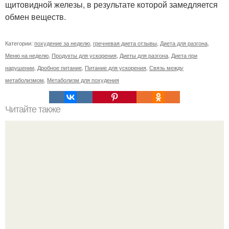
щитовидной железы, в результате которой замедляется
обмен веществ.
Категории:
похудение за неделю
,
гречневая диета отзывы
,
Диета для разгона
,
Меню на неделю
,
Продукты для ускорения
,
Диеты для разгона
,
Диета при
нарушении
,
Дробное питание
,
Питание для ускорения
,
Связь между
метаболизмом
,
Метаболизм для похудения
Читайте также
11 полезных свойств L - Carnitine.