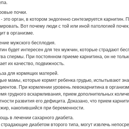
упа.
оровые почки.
 - это орган, в котором эндогенно синтезируется карнитин.
зировать. Вот почему люди с той или иной патологией почек
ит в организме.
чение мужского бесплодия.
тин будет интересен для тех мужчин, которые страдают бес
тва спермы. При постоянном приеме карнитина, он не тольк
ает их качество, подвижность.
льза для кормящих матерей.
ые мамы, которые кормят ребенка грудью, испытывают зн
диентов. При кормлении уровень левокарнитина в организм
емя грудного вскармливания, прием дополнительных количес
тности развития его дефицита. Доказано, что прием карнит
 жир, накопившийся при беременности.
мощь в лечении сахарного диабета.
 страдающие диабетом второго типа, могут извлечь непосред