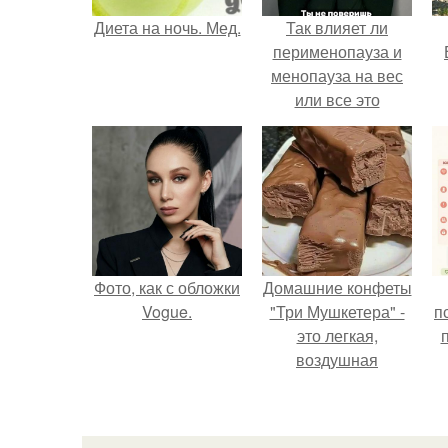
Диета на ночь. Мед.
Так влияет ли
перименопауза и
менопауза на вес
или все это
ерунда?
Фото, как с обложки
Домашние конфеты
Vogue.
"Три Мушкетера" -
п
это легкая,
воздушная
шоколадная нуга,
покрытая
молочным