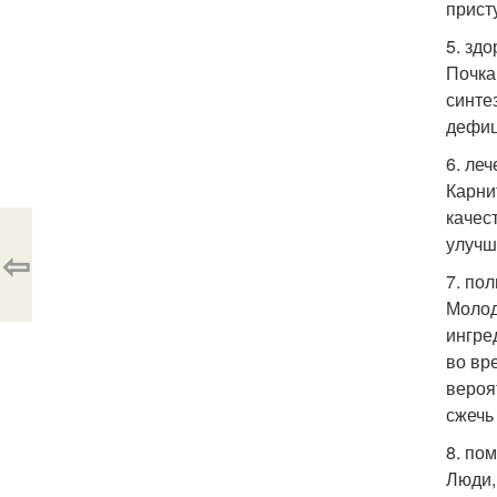
прист
5. зд
Почка
синте
дефиц
6. ле
Карни
качес
улучш
⇦
7. по
Молод
ингре
во вр
вероя
сжечь
8. по
Люди,