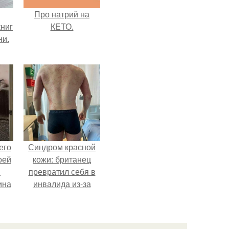
Про натрий на
ниг
КЕТО.
ни.
его
Синдром красной
оей
кожи: британец
й
превратил себя в
ина
инвалида из-за
бесконтрольного
его
использования
о
мази.