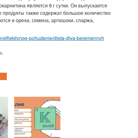
арнитина является 8 г сутки. Он выпускается
рые продукты также содержат большое количество
ются и орехи, семена, артишоки, спаржа,
.com/effektivnoe-pohudenie/dieta-dlya-beremennyh
нь