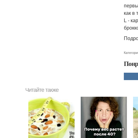
первы
как в
L - к
брокк
Подро
Категори
Понр
Читайте также