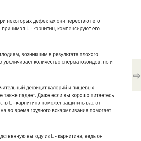
 При некоторых дефектах они перестают его
, принимая L - карнитин, компенсируют его
плодием, возникшим в результате плохого
о увеличивает количество сперматозоидов, но и
⇨
ачительный дефицит калорий и пищевых
е также падает. Даже если вы хорошо питаетесь
тв L - карнитина поможет защитить вас от
ина во время грудного вскармливания помогает
ственную выгоду из L - карнитина, ведь он