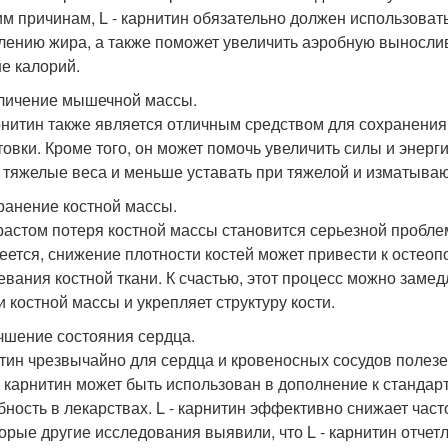
им причинам, L - карнитин обязательно должен использоват
лению жира, а также поможет увеличить аэробную вынослив
е калорий.
еличение мышечной массы.
арнитин также является отличным средством для сохранен
товки. Кроме того, он может помочь увеличить силы и энер
 тяжелые веса и меньше уставать при тяжелой и изматыва
хранение костной массы.
растом потеря костной массы становится серьезной пробле
еется, снижение плотности костей может привести к остео
евания костной ткани. К счастью, этот процесс можно замед
и костной массы и укрепляет структуру кости.
учшение состояния сердца.
тин чрезвычайно для сердца и кровеносных сосудов полезе
 - карнитин может быть использован в дополнение к станда
бность в лекарствах. L - карнитин эффективно снижает част
орые другие исследования выявили, что L - карнитин отчет