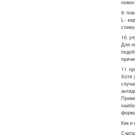
помог
9. по
L - к
стиму
10. у
Для л
подоб
причи
11. п
Хотя 
случа
антид
Приме
наибо
форма
Как и 
Счита