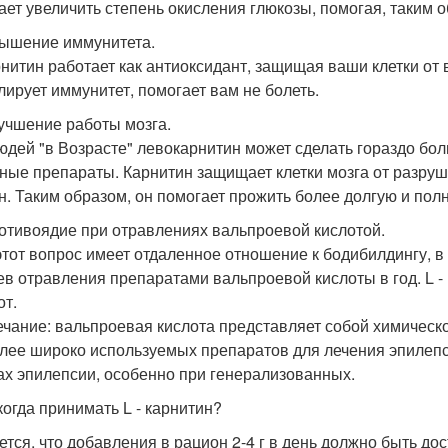
ает увеличить степень окисления глюкозы, помогая, таким о
вышение иммунитета.
арнитин работает как антиоксидант, защищая ваши клетки о
лирует иммунитет, помогает вам не болеть.
лучшение работы мозга.
юдей "в Возрасте" левокарнитин может сделать гораздо боль
ные препараты. Карнитин защищает клетки мозга от разруше
н. Таким образом, он помогает прожить более долгую и пол
ротивоядие при отравлениях вальпроевой кислотой.
этот вопрос имеет отдаленное отношение к бодибилдингу, 
ев отравления препаратами вальпроевой кислоты в год. L -
от.
чание: вальпроевая кислота представляет собой химическо
лее широко используемых препаратов для лечения эпилепс
х эпилепсии, особенно при генерализованных.
когда принимать L - карнитин?
ется, что добавления в рацион 2-4 г в день должно быть д