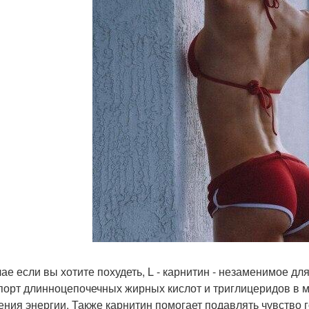
чае если вы хотите похудеть, L - карнитин - незаменимое дл
порт длинноцепочечных жирных кислот и триглицеридов в м
ения энергии. Также карнитин помогает подавлять чувство 