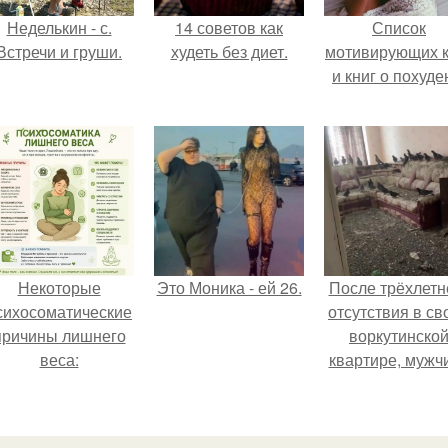
Неделькин - с.
14 советов как
Список
Встречи и груши.
худеть без диет.
мотивирующих к
и книг о похуде
Некоторые
Это Моника - ей 26.
После трёхлетн
сихосоматические
отсутствия в св
причины лишнего
воркутинско
веса:
квартире, мужч
вернулся и
обнаружил, что 
жилище стал