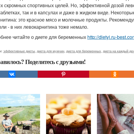
х скромных спортивных целей. Но, эффективной дозой левок
 таблетках, так и в капсулах и даже в жидком виде. Некото
арнитина: это красное мясо и молочные продукты. Рекоменду
оли - в них левокарнитина тоже немало.
бнее читайте о диете для беременных
http://dietyi.ru-best
и:
эффективные диеты
,
диета для мужчин
,
диета для беременных
,
диета на каждый де
авилось? Поделитесь с друзьями!