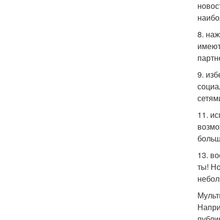
новос
наибо
8. на
имеют
партн
9. из
социа
сетям
11. и
возмо
больш
13. в
ты! Н
небол
Мульт
Напри
публи