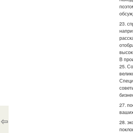
поэто
обсуж
23. с
напри
расск
отобр
высок
В про
25. С
велик
Специ
совет
бизне
27. п
ваших
⇦
28. э
покло