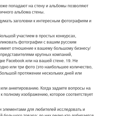
тоже попадают на стену и альбомы позволяют
ичного альбома стены.
идумать заголовки к интересным фотографиям и
большой участием в простых конкурсах,
бликовать фотографии с вашим русским
 имеет отношение к вашему большому бизнесу/
 представителями крупных компаний,
ке Facebook или на вашей стене. 19. Не
дно или три фото (это наибольшее количество,
а большой протяжении нескольких дней или
 или анкетированию. Когда задаете вопросы на
а к полному изображению, которое соответствует
ми элементами для любителей исследовать и
 большого товара: до них редко кто добирается,