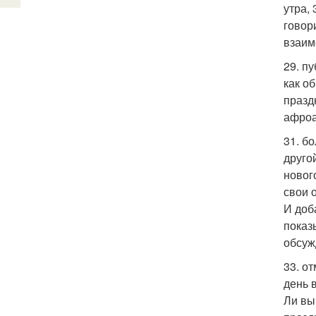
утра,
говор
взаим
29. п
как о
празд
афроа
31. б
друго
новог
свои 
И доб
показ
обсуж
33. о
день в
Ли вы