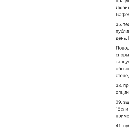
празд
Любит
Вафел
35. т
публи
день.
Повод
споры
танцу
обычн
стене
38. п
опции 
39. з
"Если
приме
41. п