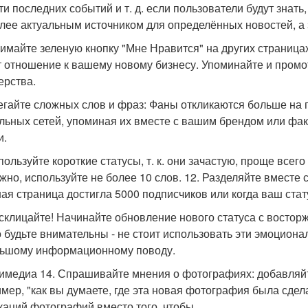
ти последних событий и т. д. если пользователи будут знать
лее актуальным источником для определённых новостей, а з
жимайте зеленую кнопку "Мне Нравится" на других страница
 отношение к вашему новому бизнесу. Упоминайте и промо
ерства.
бегайте сложных слов и фраз: Фаны откликаются больше на п
льных сетей, упоминая их вместе с вашим брендом или фа
и.
спользуйте короткие статусы, т. к. они зачастую, проще все
жно, используйте не более 10 слов. 12. Разделяйте вместе
ая страница достигла 5000 подписчиков или когда ваш стат
осклицайте! Начинайте обновление нового статуса с восторже
о будьте внимательны - не стоит использовать эти эмоцио
ьшому информационному поводу.
имедиа 14. Спрашивайте мнения о фотографиях: добавляйте
мер, "как вы думаете, где эта новая фотография была сдел
каций фотографий вместо того, чтобы.