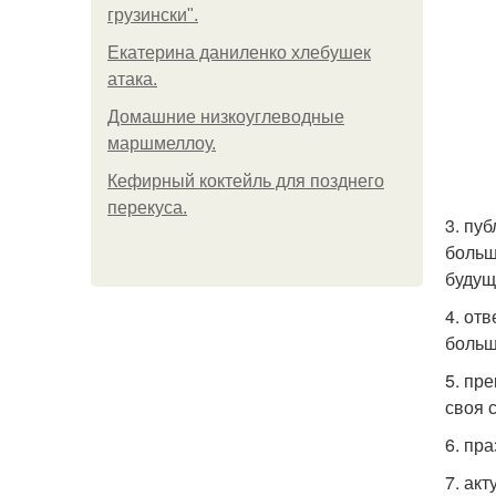
грузински".
Екатерина даниленко хлебушек
атака.
Домашние низкоуглеводные
маршмеллоу.
Кефирный коктейль для позднего
перекуса.
3. пу
больш
будущ
4. от
больш
5. пр
своя 
6. пр
7. ак