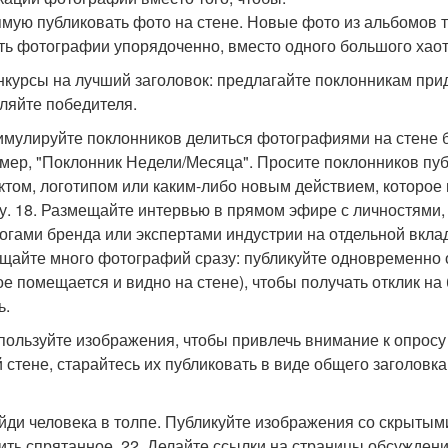
мую публиковать фото на стене. Новые фото из альбомов 
ть фотографии упорядоченно, вместо одного большого хаот
онкурсы на лучший заголовок: предлагайте поклонникам пр
ляйте победителя.
тимулируйте поклонников делиться фотографиями на стене 
мер, "Поклонник Недели/Месяца". Просите поклонников пу
ктом, логотипом или каким-либо новым действием, которое
у. 18. Размещайте интервью в прямом эфире с личностями,
огами бренда или экспертами индустрии на отдельной вклад
щайте много фотографий сразу: публикуйте одновременно о
ое помещается и видно на стене), чтобы получать отклик н
ь.
спользуйте изображения, чтобы привлечь внимание к опросу
 стене, старайтесь их публиковать в виде общего заголовк
айди человека в толпе. Публикуйте изображения со скрыты
ить спрятанное. 22. Делайте ссылки на страницы обсуждений