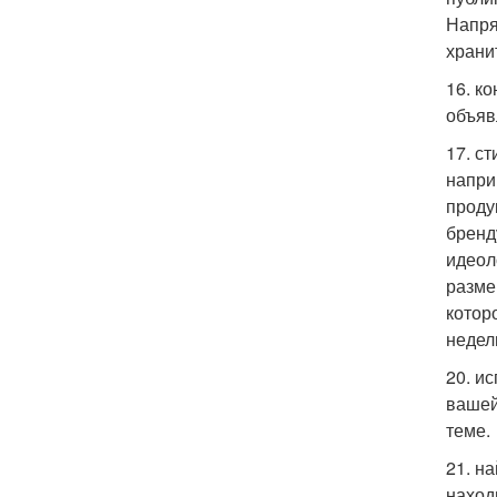
Напря
храни
16. к
объяв
17. с
напри
проду
бренд
идеол
разме
котор
недел
20. и
вашей
теме.
21. н
наход