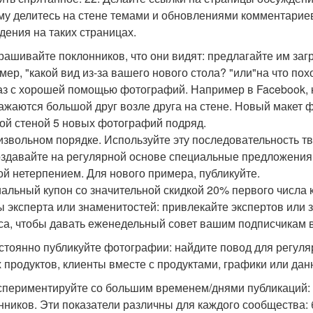
му делитесь на стене темами и обновлениями комментарие
дения на таких страницах.
прашивайте поклонников, что они видят: предлагайте им за
мер, "какой вид из-за вашего нового стола? "или"на что по
аз с хорошей помощью фотографий. Например в Facebook, к
ажаются большой друг возле друга на стене. Новый макет ф
ой стеной 5 новых фотографий подряд.
извольном порядке. Используйте эту последовательность т
оздавайте на регулярной основе специальные предложения 
ой нетерпением. Для нового примера, публикуйте.
альный купон со значительной скидкой 20% первого числа 
ы эксперта или знаменитостей: привлекайте экспертов или
са, чтобы давать еженедельный совет вашим подписчикам в
остоянно публикуйте фотографии: найдите повод для регул
 продуктов, клиенты вместе с продуктами, графики или данн
кспериментируйте со большим временем/днями публикаций:
нников. Эти показатели различны для каждого сообщества: б