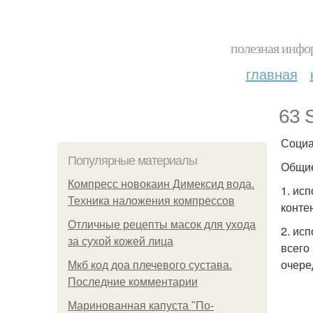
полезная инфор
главная
63 
Социа
Популярные материалы
Общие
Компресс новокаин Димексид вода.
1. ис
Техника наложения компрессов
конте
Отличные рецепты масок для ухода
2. ис
за сухой кожей лица
всего
очере
Мкб код доа плечевого сустава.
Последние комментарии
Маринованная капуста "По-