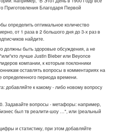
ории: например, "В Этот День в 1900 Году все
го Приготовления Благодаря Первой
тобы определить оптимальное количество
рно, от 1 раза в 2 большого дня до 3-х раз в
одписчиков найдите.
то должны быть здоровые обсуждения, а не
или"кто лучше Justin Bieber или Beyonce
 лидеров компании, к которым поклонники
лонникам оставлять вопросы в комментариях на
ие определенного периода времени.
а: добавляйте к какому - либо новому вопросу
40. Задавайте вопросы - метафоры: например,
бизнес был тв реалити-шоу …", или (реальный
цифры и статистику, при этом добавляйте