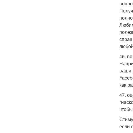
вопро
Получ
полно
Любим
полез
спраш
любой
45. в
Напри
ваши 
Faceb
как р
47. о
"наск
чтобы
Стиму
если 