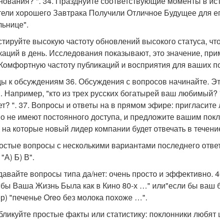
нования? ". 34. Празднуйте соответствующие моменты в ист
ели хорошего Завтрака Получили Отличное Будущее для е
ьнице".
естируйте высокую частоту обновлений высокого статуса, ч
каций в день. Исследования показывают, это значение, приме
 Комфортную частоту публикаций и восприятия для ваших п
ы к обсуждениям 36. Обсуждения с вопросов начинайте. Э
. Например, "кто из трех русских богатырей ваш любимый? "
ет? ". 37. Вопросы и ответы на в прямом эфире: пригласите
о не имеют постоянного доступа, и предложите вашим пок
, на которые новый лидер компании будет отвечать в течен
ростые вопросы с несколькими вариантами последнего ответ
"А) Б) В".
адавайте вопросы типа да/нет: очень просто и эффективно. 
 бы Ваша Жизнь Была как в Кино 80-х …" или"если бы ваш 
р) "печенье Oreo без молока похоже …".
убликуйте простые факты или статистику: поклонники любят 