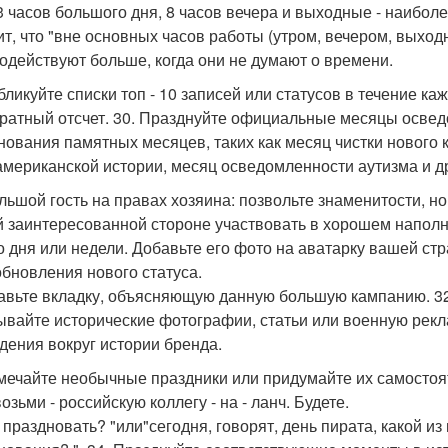
 3 часов большого дня, 8 часов вечера и выходные - наибо
ит, что "вне основных часов работы (утром, вечером, выход
одействуют больше, когда они не думают о времени.
убликуйте списки топ - 10 записей или статусов в течение ка
братный отсчет. 30. Празднуйте официальные месяцы осве
нования памятных месяцев, таких как месяц чистки нового 
мериканской истории, месяц осведомленности аутизма и др
ольшой гость на правах хозяина: позвольте знаменитости, н
й заинтересованной стороне участвовать в хорошем наполн
о дня или недели. Добавьте его фото на аватарку вашей ст
обновления нового статуса.
авьте вкладку, объясняющую данную большую кампанию. 3
ывайте исторические фотографии, статьи или военную рекл
дения вокруг истории бренда.
тмечайте необычные праздники или придумайте их самостоя
озьми - российскую коллегу - на - ланч. Будете.
 праздновать? "или"сегодня, говорят, день пирата, какой и