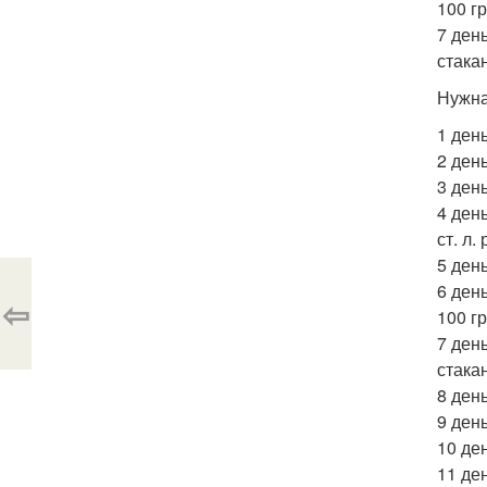
100 г
7 ден
стакан
Нужна
1 ден
2 ден
3 ден
4 ден
ст. л
5 день
6 ден
⇦
100 г
7 ден
стакан
8 ден
9 ден
10 де
11 де