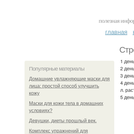
полезная инфор
главная
Стр
1 ден
2 ден
Популярные материалы
3 ден
Домашние увлажняющие маски для
4 день
лица: простой способ улучшить
л. ра
кожу
5 день
Маски для кожи тела в домашних
условиях?
Девушки, диеты прошлый век.
Комплекс упражнений для