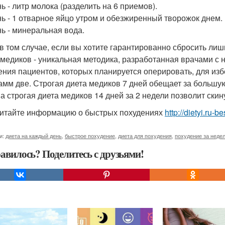
ь - литр молока (разделить на 6 приемов).
нь - 1 отварное яйцо утром и обезжиренный творожок днем.
нь - минеральная вода.
в том случае, если вы хотите гарантированно сбросить ли
 медиков - уникальная методика, разработанная врачами с 
ения пациентов, которых планируется оперировать, для и
амм две. Строгая диета медиков 7 дней обещает за большу
, а строгая диета медиков 14 дней за 2 недели позволит скину
итайте информацию о быстрых похудениях
http://dietyi.ru
и:
диета на каждый день
,
быстрое похудение
,
диета для похудения
,
похудение за неде
авилось? Поделитесь с друзьями!