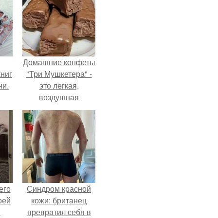
Домашние конфеты
ниг
"Три Мушкетера" -
ни.
это легкая,
воздушная
шоколадная нуга,
покрытая
молочным
шоколадом.
его
Синдром красной
оей
кожи: британец
й
превратил себя в