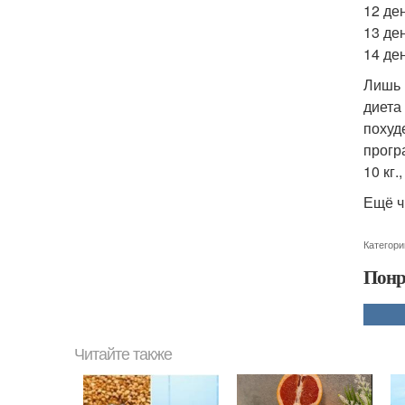
12 ден
13 де
14 де
Лишь 
диета
похуд
прогр
10 кг.
Ещё ч
Категори
Понр
Читайте также