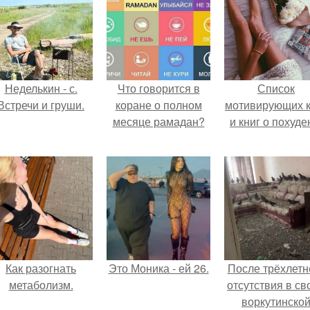
Неделькин - с.
Что говорится в
Список
Встречи и груши.
коране о полном
мотивирующих к
месяце рамадан?
и книг о похуде
Как разогнать
Это Моника - ей 26.
После трёхлетн
метаболизм.
отсутствия в св
воркутинско