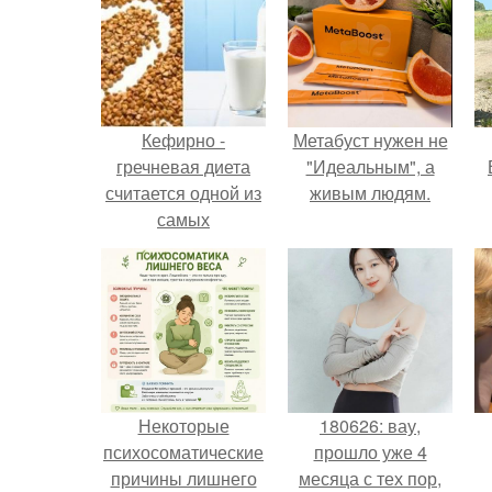
Кефирно -
Метабуст нужен не
гречневая диета
"Идеальным", а
считается одной из
живым людям.
самых
эффективных диет
для похудения.
Некоторые
180626: вау,
психосоматические
прошло уже 4
причины лишнего
месяца с тех пор,