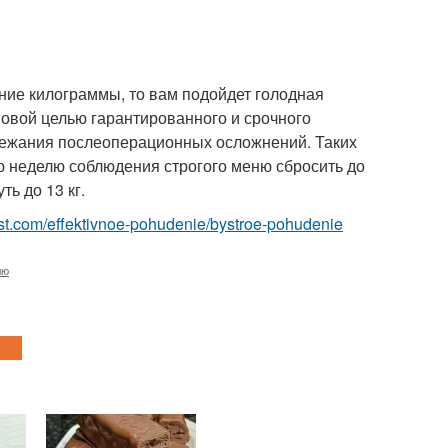
шние килограммы, то вам подойдет голодная
новой целью гарантированного и срочного
збежания послеоперационных осложнений. Таких
ю неделю соблюдения строгого меню сбросить до
ть до 13 кг.
-best.com/effektivnoe-pohudenie/bystroe-pohudenie
лю