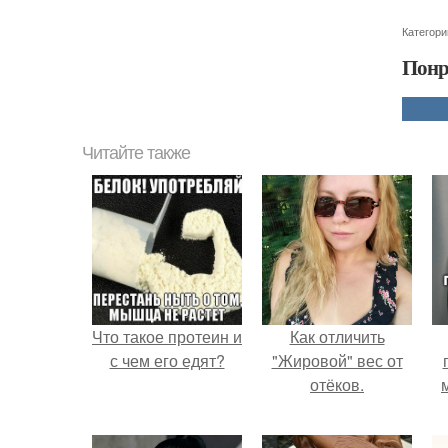
Категори
Понр
Читайте также
Что такое протеин и
Как отличить
с чем его едят?
"Жировой" вес от
отёков.