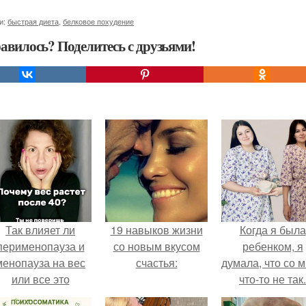
и:
быстрая диета
,
белковое похудение
авилось? Поделитесь с друзьями!
Так влияет ли
19 навыков жизни
Когда я была
перименопауза и
со новым вкусом
ребенком, я
менопауза на вес
счастья:
думала, что со 
или все это
что-то не так.
ерунда?