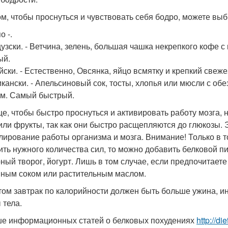
ом, чтобы проснуться и чувствовать себя бодро, можете выб
о -.
узски. - Ветчина, зелень, большая чашка некрепкого кофе 
ый.
йски. - Естественно, Овсянка, яйцо всмятку и крепкий све
кански. - Апельсиновый сок, тосты, хлопья или мюсли с о
м. Самый быстрый.
е, чтобы быстро проснуться и активировать работу мозга, 
или фрукты, так как они быстро расщепляются до глюкозы. Э
лирование работы организма и мозга. Внимание! Только в т
ить нужного количества сил, то можно добавить белковой пи
ный творог, йогурт. Лишь в том случае, если предпочитаете
ным соком или растительным маслом.
том завтрак по калорийности должен быть больше ужина, и
 тела.
е информационных статей о белковых похудениях
http://d