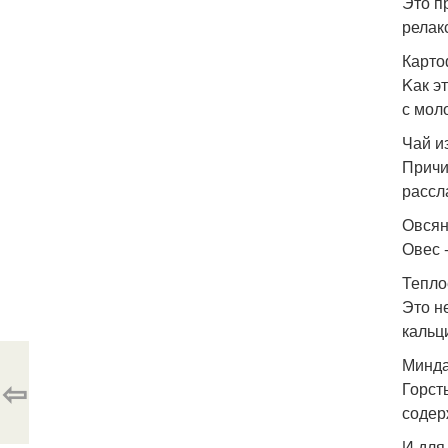
Это п
релак
Карто
Kак э
с мол
Чай и
Причи
рассл
Овсян
Овес 
Тепло
Это н
кальц
Минда
⇦
Горст
содер
И для