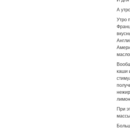
А утр
Утро п
Франц
вкусн
Англи
Амери
масло
Вообщ
каши 
стиму
получ
нежир
лимон
При э
массы
Больш