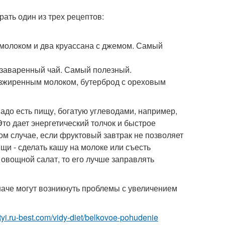
рать один из трех рецептов:
с молоком и два круассана с джемом. Самый
жезаваренный чай. Самый полезный.
безжиренным молоком, бутерброд с ореховым
надо есть пищу, богатую углеводами, например,
то дает энергетический толчок и быстрое
ом случае, если фруктовый завтрак не позволяет
щи - сделать кашу на молоке или съесть
 овощной салат, то его лучше заправлять
наче могут возникнуть проблемы с увеличением
ietyi.ru-best.com/vidy-diet/belkovoe-pohudenie