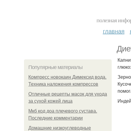
полезная инфор
главная
Дие
Капни
глюко
Популярные материалы
Зерно
Компресс новокаин Димексид вода.
Кусоч
Техника наложения компрессов
помог
Отличные рецепты масок для ухода
Индей
за сухой кожей лица
Мкб код доа плечевого сустава.
Последние комментарии
Домашние низкоуглеводные