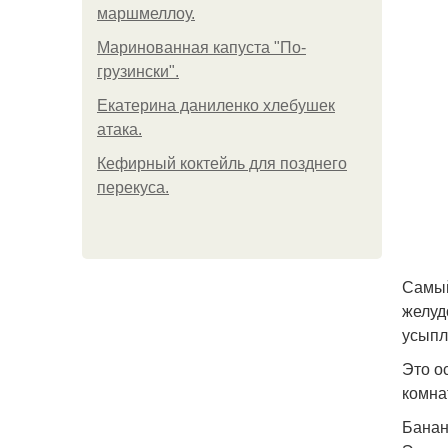
маршмеллоу.
Маринованная капуста "По-
грузински".
Екатерина даниленко хлебушек
атака.
Кефирный коктейль для позднего
перекуса.
Самый
желуд
усыпл
Это о
комна
Банан