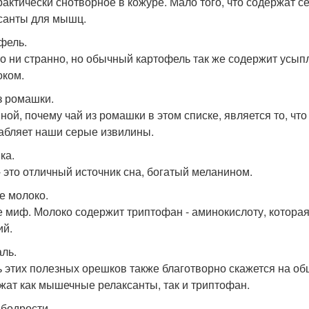
рактически снотворное в кожуре. Мало того, что содержат с
санты для мышц.
фель.
то ни странно, но обычный картофель так же содержит усы
оком.
з ромашки.
ной, почему чай из ромашки в этом списке, является то, чт
абляет наши серые извилины.
ка.
- это отличный источник сна, богатый меланином.
е молоко.
е миф. Молоко содержит триптофан - аминокислоту, котора
ий.
ль.
ь этих полезных орешков также благотворно скажется на об
жат как мышечные релаксанты, так и триптофан.
 бодрости.