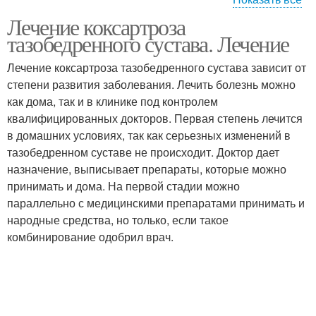
Лечение коксартроза
Двухсторонний
Сустав при коксартрозе
тазобедренного сустава. Лечение
коксартроз
Лечение коксартроза тазобедренного сустава зависит от
степени развития заболевания. Лечить болезнь можно
Питания при
Комбинированные
как дома, так и в клинике под контролем
коксартрозе
препараты
квалифицированных докторов. Первая степень лечится
в домашних условиях, так как серьезных изменений в
тазобедренном суставе не происходит. Доктор дает
назначение, выписывает препараты, которые можно
Лекарства от
Препараты в лечении
принимать и дома. На первой стадии можно
коксартроза
параллельно с медицинскими препаратами принимать и
народные средства, но только, если такое
комбинирование одобрил врач.
Уколы при коксартрозе
Мазь при коксартрозе