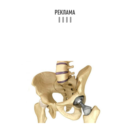
Упражнения при
Мазь от коксартроза
коксартрозе
Препарат от болевых
ощущений