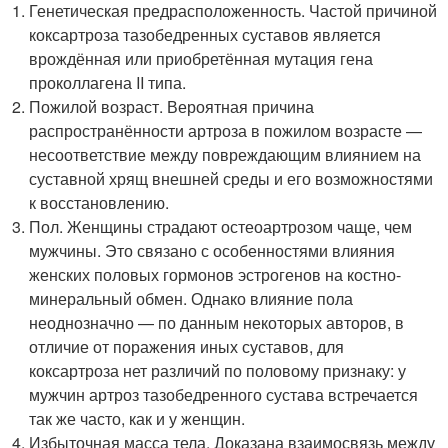
Генетическая предрасположенность. Частой причиной
коксартроза тазобедренных суставов является
врождённая или приобретённая мутация гена
проколлагена II типа.
Пожилой возраст. Вероятная причина
распространённости артроза в пожилом возрасте —
несоответствие между повреждающим влиянием на
суставной хрящ внешней среды и его возможностями
к восстановлению.
Пол. Женщины страдают остеоартрозом чаще, чем
мужчины. Это связано с особенностями влияния
женских половых гормонов эстрогенов на костно-
минеральный обмен. Однако влияние пола
неоднозначно — по данным некоторых авторов, в
отличие от поражения иных суставов, для
коксартроза нет различий по половому признаку: у
мужчин артроз тазобедренного сустава встречается
так же часто, как и у женщин
.
Избыточная масса тела. Доказана взаимосвязь между