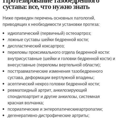
сустава: все, что нужно знать
Ниже приведен перечень основных патологий,
приводящих к необходимости установки протеза:
идиопатический (первичный) остеоартроз;
ложные суставы шейки бедренной кости;
диспластический коксартроз;
переломы проксимального отдела бедренной кости:
внутрисуставные (шейки и головки бедренной кости) и
внесуставные (переломы вертельной области);
посттравматические изменения тазобедренного
сустава, деформации вертлужной впадины;
асептический некроз головки бедренной кости;
ревматоидный артрит, анкилозирующий
спондилоартрит и другие анкилозы, системная
красная волчанка;
псориатические и энтеропатическиеартропатии;
дегенеративно-дистрофические артриты;