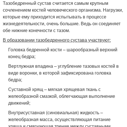
Тазобедренный сустав считается самым крупным
сочленением костей человеческого организма. Нагрузки,
которые ему приходится испытывать в процессе
жизнедеятельности, очень большие. Ведь он соединяет
обе нижние конечности с тазом.
В образовании тазобедренного сустава участвуют:
Головка бедренной кости – шарообразный верхний
конец бедра;
Вертлужная впадина – углубление тазовых костей в
виде воронки, в которой зафиксирована головка
бедра;
Суставной хрящ – мягкая хрящевая ткань с
желеобразной смазкой, облегчающая выполнение
движений;
Внутрисуставная (синовиальная) жидкость –
желеобразная масса, осуществляющая питание
хряща и смягчающая трение между суставными