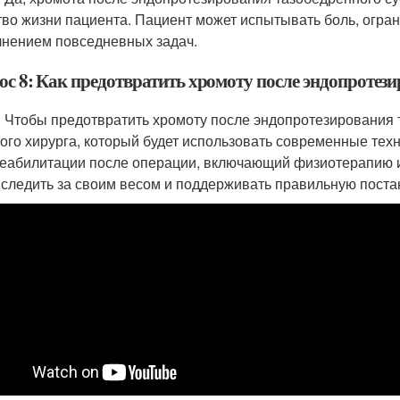
тво жизни пациента. Пациент может испытывать боль, огра
нением повседневных задач.
ос 8: Как предотвратить хромоту после эндопротези
: Чтобы предотвратить хромоту после эндопротезирования 
ого хирурга, который будет использовать современные тех
реабилитации после операции, включающий физиотерапию и
 следить за своим весом и поддерживать правильную поста