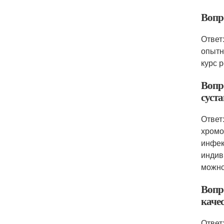
Вопр
Ответ
опытн
курс 
Вопр
суста
Ответ
хромо
инфек
индив
можно
Вопр
каче
Ответ