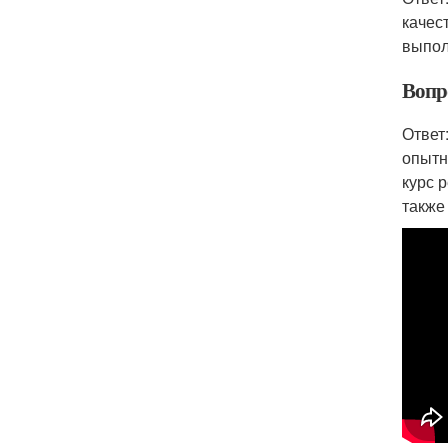
качес
выпол
Вопр
Ответ
опытн
курс 
также