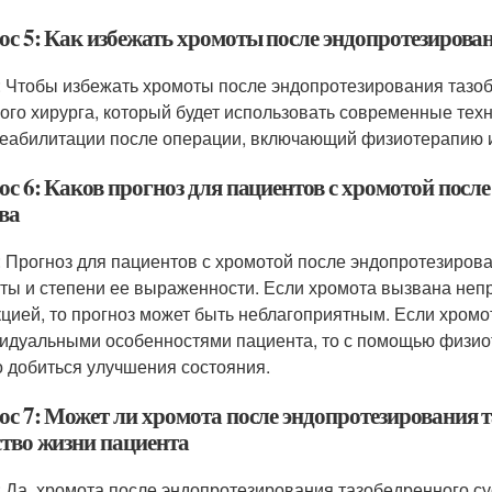
ос 5: Как избежать хромоты после эндопротезирован
: Чтобы избежать хромоты после эндопротезирования тазо
ого хирурга, который будет использовать современные тех
реабилитации после операции, включающий физиотерапию и
ос 6: Каков прогноз для пациентов с хромотой посл
ва
: Прогноз для пациентов с хромотой после эндопротезирова
ты и степени ее выраженности. Если хромота вызвана неп
цией, то прогноз может быть неблагоприятным. Если хром
идуальными особенностями пациента, то с помощью физио
 добиться улучшения состояния.
ос 7: Может ли хромота после эндопротезирования т
ство жизни пациента
: Да, хромота после эндопротезирования тазобедренного су