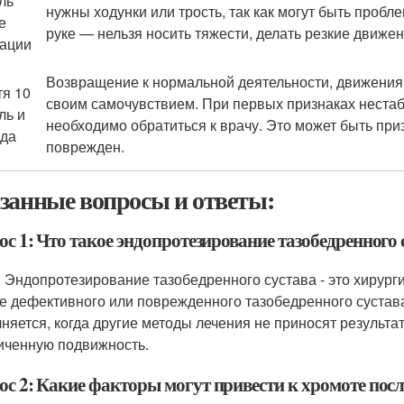
ль
нужны ходунки или трость, так как могут быть проб
е
руке — нельзя носить тяжести, делать резкие движен
ации
Возвращение к нормальной деятельности, движения 
тя 10
своим самочувствием. При первых признаках нестаб
ль и
необходимо обратиться к врачу. Это может быть при
ода
поврежден.
занные вопросы и ответы:
с 1: Что такое эндопротезирование тазобедренного 
: Эндопротезирование тазобедренного сустава - это хирург
е дефективного или поврежденного тазобедренного сустав
няется, когда другие методы лечения не приносят результа
иченную подвижность.
ос 2: Какие факторы могут привести к хромоте посл