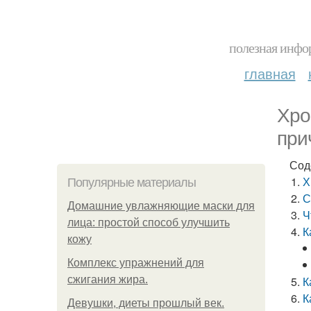
полезная инфор
главная
Хро
при
Сод
Х
Популярные материалы
С
Домашние увлажняющие маски для
Ч
лица: простой способ улучшить
К
кожу
Комплекс упражнений для
сжигания жира.
К
К
Девушки, диеты прошлый век.