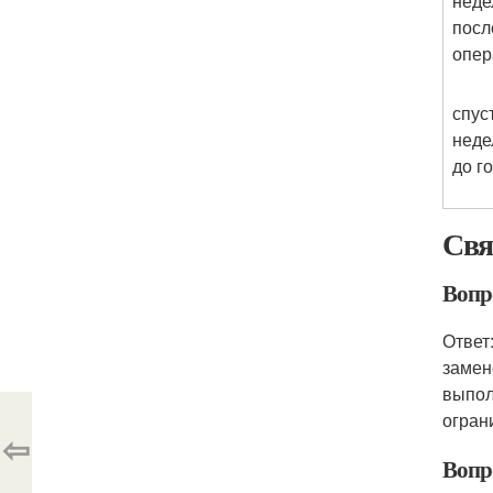
неде
посл
опер
спус
неде
до г
Свя
Вопро
Ответ
замен
выпол
огран
⇦
Вопр