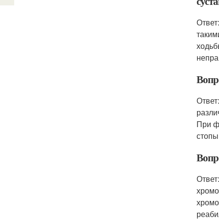
суста
Ответ
таким
ходьб
непра
Вопр
Ответ
разли
При ф
стопы
Вопро
Ответ
хромо
хромо
реаби