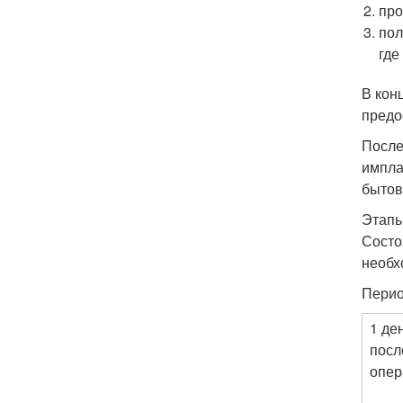
про
пол
где
В кон
предо
После
импла
бытов
Этапы
Состо
необх
Перио
1 де
посл
опер