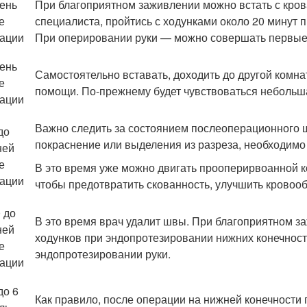
день
При благоприятном заживлении можно встать с кро
е
специалиста, пройтись с ходунками около 20 минут 
ации
При оперировании руки — можно совершать первые
день
Самостоятельно вставать, доходить до другой комнат
е
помощи. По-прежнему будет чувствоваться небольш
ации
Важно следить за состоянием послеоперационного 
до
покраснение или выделения из разреза, необходимо 
ней
е
В это время уже можно двигать прооперирвоанной к
ации
чтобы предотвратить скованность, улучшить кровоо
0 до
В это время врач удалит швы. При благоприятном з
ней
ходунков при эндопротезировании нижних конечносте
е
эндопротезировании руки.
ации
до 6
Как правило, после операции на нижней конечности