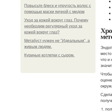
Повысьте блеск и упругость волос с
помощью маски яичной с медом
Уход за кожей вокруг глаз. Почему
необходим регулярный уход за
Хро
кожей вокруг глаз?
мет
Метабуст нужен не "Идеальным", а
живым людям.
Эндоп
место
Куриные котлетки с сыром.
что и
значи
Чтобы
оценк
окруж
Сдела
получ
пол