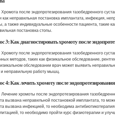
ва
: Хромота после эндопротезирования тазобедренного суст
и как неправильная постановка имплантата, инфекция, неп
ы, а также индивидуальные особенности пациента, такие к
вильная постановка стопы.
ос 3: Как диагностировать хромоту после эндопроте
: Хромоту после эндопротезирования тазобедренного суст
чных методов, таких как физикальное обследование, рентг
изикальном обследовании врач может выявить неправильн
 и неправильную работу мышц.
с 4: Как лечить хромоту после эндопротезирования
: Лечение хромоты после эндопротезирования тазобедренно
та вызвана неправильной постановкой имплантата, то мож
та вызвана инфекцией, то необходима антибиотикотерапия
литацией, то необходимо пройти курс физиотерапии и улуч