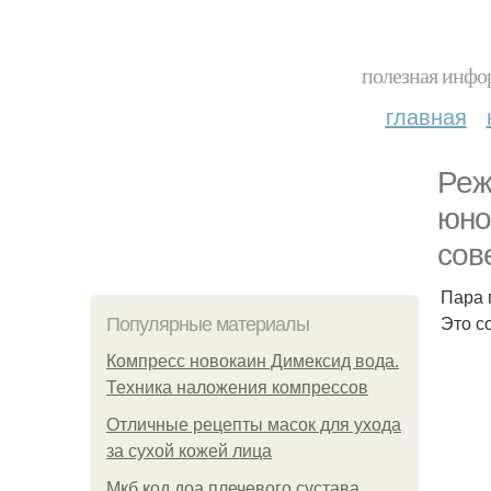
полезная инфор
главная
Реж
юно
сов
Пара 
Это с
Популярные материалы
Компресс новокаин Димексид вода.
Техника наложения компрессов
Отличные рецепты масок для ухода
за сухой кожей лица
Мкб код доа плечевого сустава.